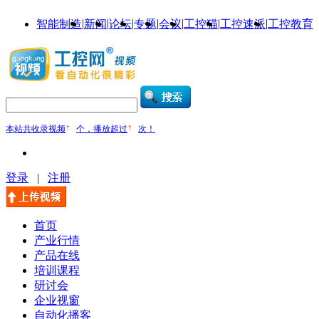
|
|
|
|
|
|
|
智能制造
新闻
论坛
专题
会议
工控猫
工控速派
工控教育
本站共收录视频
个，播放超过
次！
登录
|
注册
首页
产业行情
产品在线
培训课程
研讨会
企业视窗
自动化播客