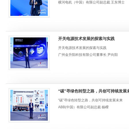
横河电机（中国）有限公司副总裁 王东博士
2024年，宏观经济延续大周期转型调整，自动
化市场将迎来中短期增长动力。长期而言，新
长，正成为我国自动化+数字化产业创新演进的主
产业年会暨中国自动化+数字化“新质奖”颁奖典
开关电源技术发展的探索与实践
新质生产力产品发布及应用展示大会和AI+人
开关电源技术发展的探索与实践
于新质力的创新。
广州金升阳科技有限公司董事长 尹向阳
2024年，宏观经济延续大周期转型调整，自动
化市场将迎来中短期增长动力。长期而言，新
长，正成为我国自动化+数字化产业创新演进的主
“碳”寻绿色转型之路，共创可持续发展
产业年会暨中国自动化+数字化“新质奖”颁奖典
“碳”寻绿色转型之路，共创可持续发展未来
新质生产力产品发布及应用展示大会和AI+人
ABB(中国）有限公司副总裁 杨嶸
于新质力的创新。
2024年，宏观经济延续大周期转型调整，自动
化市场将迎来中短期增长动力。长期而言，新