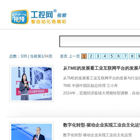
总数：
335
|
当前第
1
/
34
页
首页
上一页
2
3
4
5
6
7
8
1
从TME的发展看工业互联网平台的发展
从TME的发展看工业互联网平台的发展与行业
TME 中国中国区副总经理 江小舟
2024年，宏观经济延续大周期转型调整，自动
化市场将迎来中短期增长动力。长期而言，新
长，正成为我国自动化+数字化产业创新演进的主
产业年会暨中国自动化+数字化“新质奖”颁奖典
新质生产力产品发布及应用展示大会和AI+人
数字化转型-驱动企业实现工业自主化运
于新质力的创新。
数字化转型-驱动企业实现工业自主化运营