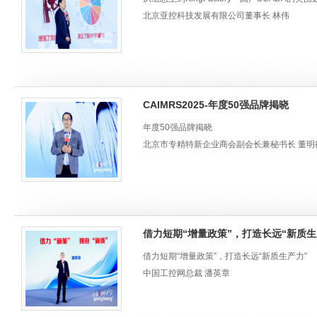
于新质力的创新。
北京亚控科技发展有限公司董事长 林伟
2024年，宏观经济延续大周期转型调整，自动
化市场将迎来中短期增长动力。长期而言，新
长，正成为我国自动化+数字化产业创新演进的主
产业年会暨中国自动化+数字化“新质奖”颁奖典
CAIMRS2025-年度50强品牌掲晓
新质生产力产品发布及应用展示大会和AI+人
年度50强品牌掲晓
于新质力的创新。
北京市专精特新企业商会副会长兼秘书长 董明
2024年，宏观经济延续大周期转型调整，自动
化市场将迎来中短期增长动力。长期而言，新
借力短期“增量政策”，打造长远“新质生
长，正成为我国自动化+数字化产业创新演进的主
借力短期“增量政策”，打造长远“新质生产力”
产业年会暨中国自动化+数字化“新质奖”颁奖典
中国工控网总裁 潘英章
新质生产力产品发布及应用展示大会和AI+人
于新质力的创新。