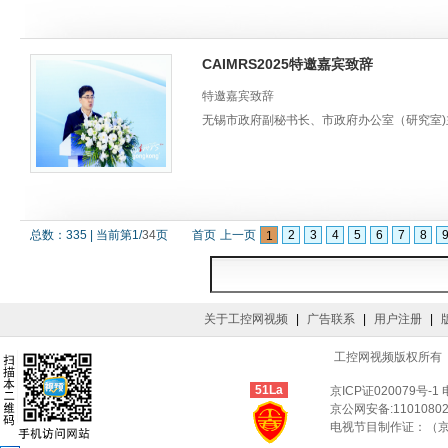
2024年，宏观经济延续大周期转型调整，自动
化市场将迎来中短期增长动力。长期而言，新
长，正成为我国自动化+数字化产业创新演进的主
CAIMRS2025特邀嘉宾致辞
产业年会暨中国自动化+数字化“新质奖”颁奖典
特邀嘉宾致辞
新质生产力产品发布及应用展示大会和AI+人
无锡市政府副秘书长、市政府办公室（研究室)
于新质力的创新。
2024年，宏观经济延续大周期转型调整，自动
化市场将迎来中短期增长动力。长期而言，新
长，正成为我国自动化+数字化产业创新演进的主
总数：
335
|
当前第
1
/
34
页
首页
上一页
2
3
4
5
6
7
8
1
产业年会暨中国自动化+数字化“新质奖”颁奖典
新质生产力产品发布及应用展示大会和AI+人
于新质力的创新。
关于工控网视频
|
广告联系
|
用户注册
|
工控网视频版权所有 © Co
51La
京ICP证020079号-1
京公网安备:11010802
电视节目制作证：（京