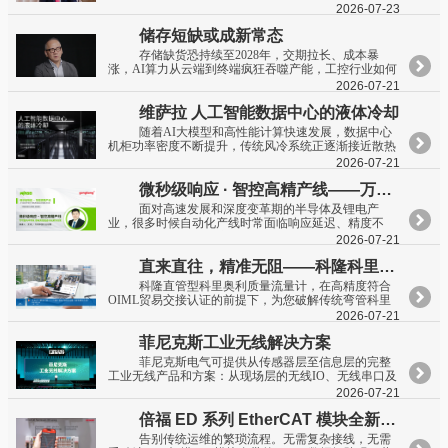
2026-07-23
储存短缺或成新常态
存储缺货恐持续至2028年，交期拉长、成本暴
涨，AI算力从云端到终端疯狂吞噬产能，工控行业如何
破局？工控网总裁潘英章对话威刚工控事业群副总经理
2026-07-21
Brian、威刚工控产品行销管理处处长Bennett，拆解缺货
维萨拉 人工智能数据中心的液体冷却
真实内情、中小工控企业备货策略、低价劣质存储避坑
指南，一线产业视角给出可落地的实战答案！
随着AI大模型和高性能计算快速发展，数据中心
机柜功率密度不断提升，传统风冷系统正逐渐接近散热
极限，液冷技术正加速成为AI数据中心的重要发展方
2026-07-21
向。但当冷却液越来越接近服务器芯片时，数据中心的
微秒级响应 · 智控高精产线——万可面向半导体·锂电高性能自动化解决方案
监测重点也随之发生变化。在液冷数据中心中，测量不
仅用于监控，更直接影响整个控制系统的运行效果。无
面对高速发展和深度变革期的半导体及锂电产
论是冷却液进出水温度、流量、压差，还是环境参数与
业，很多时候自动化产线时常面临响应延迟、精度不
泄漏监测，每一个测量点都为控制系统提供关键输入。
足、严苛工况、多协议整合困难等痛难点。万可推出面
2026-07-21
只有长期稳定、准确可靠的测量数据，才能帮助运营人
向半导体与锂电的高性能自动化解决方案，微秒级实时
员优化冷却策略、提高PUE和WUE表现，并实现更高
直来直往，精准无阻——科隆科里奥利质量流量计直管解决方案
响应提升极限产能，高精度信号处理为设备提供可靠数
效、更可持续的数据中心运营。
据支持，更强防护等级适应各类苛刻环境，助力企业实
科隆直管型科里奥利质量流量计，在高精度符合
现产能跃升与良率突破。
OIML贸易交接认证的前提下，为您破解传统弯管科里
奥利质量流量计难以应对的使用场合。其通经设计的直
2026-07-21
管结构，带来更大流通量，有效降低压损和安装空间维
菲尼克斯工业无线解决方案
护需求，尤其适合含固颗粒以及高粘度介质和需要自排
空的卫生应用以及安装受限的场景。配合（超级）双相
菲尼克斯电气可提供从传感器层至信息层的完整
钢/钛/哈氏合金/钽的测量管材质和EGMTM含气管理技
工业无线产品和方案：从现场层的无线IO、无线串口及
术，亦适用于腐蚀性和含气应用中。为客户使用科里奥
无线IO-LINK产品，到控制层及信息层的Wi-Fi 6无线以
2026-07-21
利质量流量计提供更多解决方案。演讲人:侯得时-科隆
太网产品及4G/5G无线路由器，再到创新的菲尼克斯
测量仪器（上海）有限公司 产品经理多年深耕工业过程
倍福 ED 系列 EtherCAT 模块全新升级 APP 智能诊断
NearFi无线供电和通讯产品。菲尼克斯电气为您提供一
测量领域，精通科里奥利质量流量计在石化、化工、能
站式工业无线解决方案，让无线通讯更便捷、更稳定、
告别传统运维的繁琐流程。无需复杂接线，无需
源、制药、食品与饮料等复杂工况下的选型、维护与诊
更高效!演讲人:夏朝俊-菲尼克斯电气网络通讯产品工程