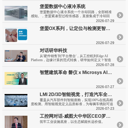
设计，轻松集成于有限空间
堡盟数据中心液冷系统
堡盟数据中心液冷系统一个冷却回路，全部精准
感知。，堡盟紧凑型过程传感器，直接集成于冷却回
路，不受挂料与介质影响
2026-07-29
堡盟OX系列，让定位与检测更智能、更简单
2026-07-29
对话研华科技
从'硬件销售'到'平台整合'，从工控机到Edge AI
Platform，边缘计算的范式转换，研华如何定义？智造
墅对话研华科技，围绕WEDA开发者架构，探讨跨芯片
2026-07-28
架构统一调度、容器化架构开发周期，以及Design-in从
智慧建筑革命 磐仪 x Microsys AI安全解决方案将效率提高20%
1.0硬件适配走向2.0软硬件协同的进化逻辑。从'感知-决
策-执行'到Physical AI落地，边缘设备会成为产业智能化
的'通用底座'吗？
2026-07-27
LMI 2D/3D智能视觉，打造汽车全流程一站式质检方案
覆盖从汽车部件到智能座舱，实现100%在线高精
度检测。用智能视觉定义品质标准，为每辆车镌刻可追
溯的质量基因。
2026-07-23
工控网对话-威图大中华区CEO罗黎阳
筑牢工业设施底座，以生态赋能长远价值。