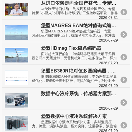
从进口依赖走向全国产替代，专精特新 “小巨人” 矩形科技，攻坚工业控制器自主化
从受制于进口供给，到实现整机全国产化。专精
特新 “小巨人” 矩形科技持续深耕工业控制器研发，依靠
全栈自研技术实力，奋力走出工业控制器产业自主创
2026-07-31
新、突围向上的发展之路。
堡盟MAGRES EAM绝对值磁式编码器
堡盟MAGRES EAM绝对值磁式编码器，内置
ShaftLock轴锁轴承设计，抗振动能力高达30g，抗冲击
500g。
2026-07-29
堡盟HDmag Flex磁条编码器
面对超大直径的轴，装编码器还需要大动干戈拆
设备吗？无需拆卸，无需机械加工，磁条像皮带一样扣
紧
2026-07-29
堡盟EB360R绝对值多圈编码器，专为严苛工况集成优化
堡盟EB360R绝对值多圈编码器，专为严苛工况集
成优化，IP69K全密封防护，无惧500g冲击，24小时全
天候可靠运行。
2026-07-29
数据中心液冷系统，传感器方案那么多，堡盟好在哪儿？
2026-07-29
堡盟数据中心液冷系统解决方案
堡盟数据中心液冷系统解决方案，实时监测压
力、流量、漏液与液位。压力突降、流量异常、液位偏
低——泄漏前兆尽在掌握。提前预警，防患未然。紧凑
2026-07-29