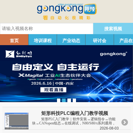
搜索视频
首页
培训课程
产业动态
研讨会
产品在
矩形科技PLC编程入门教学视频
矩形PLC入门教学｜软件安装→逻辑指令→功能
块→CANopen组态→在线调试，N80/S80/π系列通用，
零基础跟练，配套VLadder例程与EDS，国产PLC上手。
2026-08-03