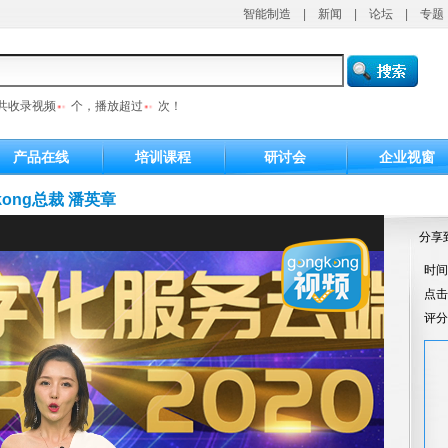
智能制造
|
新闻
|
论坛
|
专题
共收录视频
个，播放超过
次！
产品在线
培训课程
研讨会
企业视窗
kong总裁 潘英章
分享
时间：
点
评分