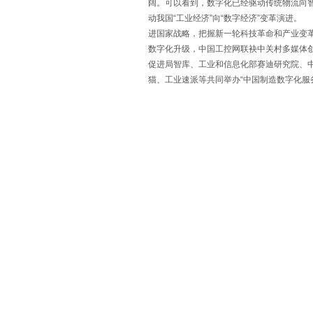
阔。可以看到，数字化已经驱动传统物流向
动我国“工业经济”向“数字经济”变革演进。
进国家战略，把握新一轮科技革命和产业变
数字化升级，中国工控网联袂中关村多媒体
促进局智库、工业和信息化部赛迪研究院、
猫、工业速派等共同举办“中国制造数字化服
相关视频
数字服务领袖
工业服务的数字化创
速派总经理 张志峰
2020/8/12
119244
2020/8/12
6