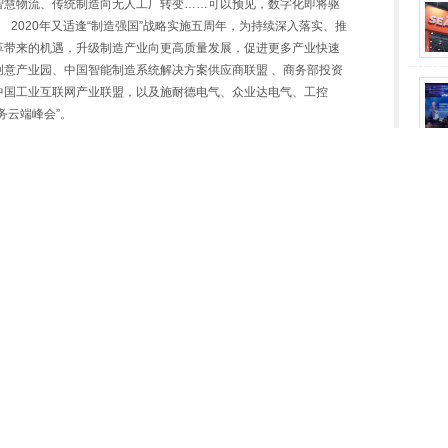
智慧物流、传统制造向无人工厂转变……可以预见，数字化即将驱
 2020年又适逢“制造强国”战略实施五周年，为持续深入落实、推
革带来的机遇，升级制造产业向更高质量发展，促进更多产业快速
创意产业园、中国智能制造系统解决方案供应商联盟 、商务部投资
中国工业互联网产业联盟，以及施耐德电气、众业达电气、工控
务云端峰会”。
【展开详细】
新 工业
工业SaaS赋能中国制造新
构建领先的数字工业新生态
业态 工控猫联合创始人、常
菲尼克斯电气中国公司总裁
务副总裁 王维
顾建党
630
2020/8/12
6203
2020/8/12
5442