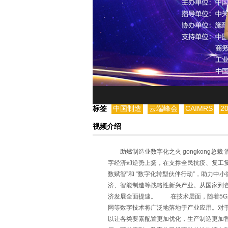
标签
中国制造
云端峰会
CAIMRS
2
视频介绍
助燃制造业数字化之火 gongkong总
字经济却逆势上扬，在支撑全民抗疫、复工
数赋智”和 “数字化转型伙伴行动”，助力
济、智能制造等战略性新兴产业。从国家到
济发展全面提速。 在技术层面，随着5G
网等数字技术将广泛地落地于产业应用。对
以让各类要素配置更加优化，生产制造更加