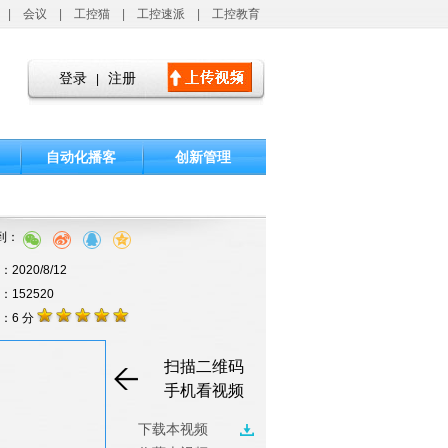
|
会议
|
工控猫
|
工控速派
|
工控教育
登录
注册
|
自动化播客
创新管理
到：
2020/8/12
击：152520
：6 分
扫描二维码
手机看视频
下载本视频