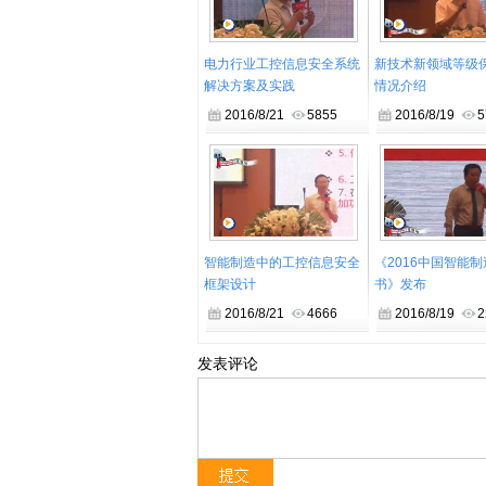
而是智能制造必须面临的课题。
从gongkong®持续出版的《工控系
电力行业工控信息安全系统
新技术新领域等级
SCADA/IPC、PLC、DCS等控制系
解决方案及实践
情况介绍
将随着工业互联的增加而扩散式改变，安全
2016/8/21
5855
2016/8/19
5
同时，受影响的行业也将从关键基础领域扩
可以说，工控系统信息安全的应用推广
四届工控系统信息安全发展研讨会”正式更名
工控系统的现实安全需求，同时面向未来，
息安全的发展战略和防护策略。
智能制造中的工控信息安全
《2016中国智能
框架设计
书》发布
2016/8/21
4666
2016/8/19
2
发表评论