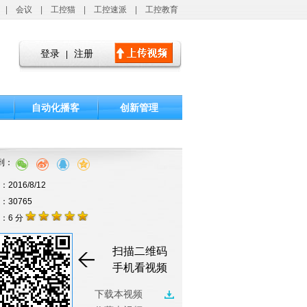
|
会议
|
工控猫
|
工控速派
|
工控教育
登录
注册
|
自动化播客
创新管理
到：
2016/8/12
击：30765
：6 分
扫描二维码
手机看视频
下载本视频