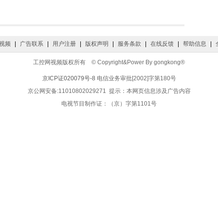
视频
|
广告联系
|
用户注册
|
版权声明
|
服务条款
|
在线反馈
|
帮助信息
|
工控网视频版权所有 © Copyright&Power By gongkong®
京ICP证020079号-8
电信业务审批[2002]字第180号
京公网安备:11010802029271 提示：本网页信息涉及广告内容
电视节目制作证：（京）字第1101号