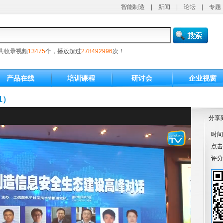
智能制造
|
新闻
|
论坛
|
专题
共收录视频
13475
个，播放超过
278492996
次！
产品在线
培训课程
研讨会
企业视窗
1）
分享
时间：
点
评分