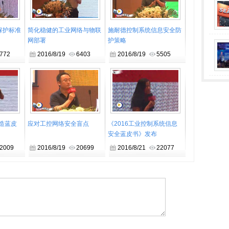
统信息安全蓝皮书》中看出，过去，工控系统的安全漏洞集中分布于
保护标准
简化稳健的工业网络与物联
施耐德控制系统信息安全防
统，以及能源、公共设施和大型制造业等行业。未来，这种集中式分布格局
网部署
护策略
风险将从控制器延伸至工业软件、网络通讯、数据库乃至设备层，
772
2016/8/19
6403
2016/8/19
5505
大到更多制造业。
和管理体系的建设，是智能制造发展的护航工程。在此背景下，“第
为“第四届智能制造信息安全发展研讨会”，本次研讨会将立足当下
根据各行业智能制造的特点，聚焦制造关键环节，探讨智能制造信
制造蓝皮
应对工控网络安全盲点
《2016工业控制系统信息
安全蓝皮书》发布
2009
2016/8/19
20699
2016/8/21
22077