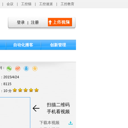
|
会议
|
工控猫
|
工控速派
|
工控教育
登录
注册
|
自动化播客
创新管理
到：
2015/4/24
击：8115
：10 分
扫描二维码
手机看视频
下载本视频