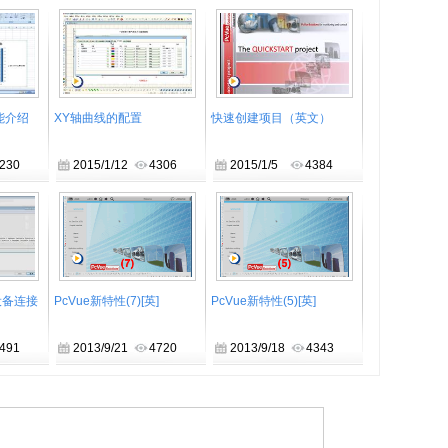
能介绍
XY轴曲线的配置
快速创建项目（英文）
230
2015/1/12
4306
2015/1/5
4384
t设备连接
PcVue新特性(7)[英]
PcVue新特性(5)[英]
491
2013/9/21
4720
2013/9/18
4343