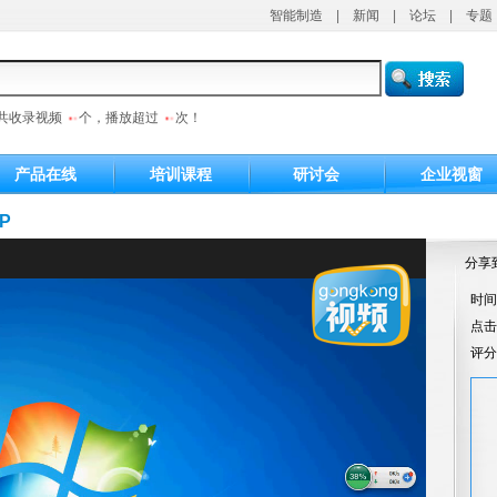
智能制造
|
新闻
|
论坛
|
专题
共收录视频
个，播放超过
次！
产品在线
培训课程
研讨会
企业视窗
P
分享
时间：
点
评分