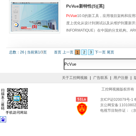
PcVue新特性(5)[英]
PcVue
10.0的新工具，应用项目架构和
度上优化从设计到测试以及从维护到重新开
INFORMATIQUE）在中国的分支机构。AR
统。
总数：
26
|
当前第
1
/
3
页
首页
上一页
2
3
下一页
尾页
1
关于工控网视频
|
广告联系
|
用户注册
|
工控网视频版权所有 © Co
51La
京ICP证020079号-1
京公网安备:11010802
电视节目制作证：（京