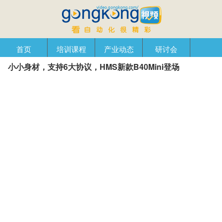
首页
培训课程
产业动态
研讨会
小小身材，支持6大协议，HMS新款B40Mini登场
产品在线
自动化播客
创新管理
企业视窗