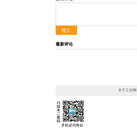
在这样的行业背景下，我们越来越常被
让洁净室真正做到节能、智能、可持续？
本期在线研讨会，我们将通过芬兰知名工程
背后的设计逻辑——为什么有些洁净室能耗
最新评论
设备多昂贵，而在于测量与控制是否真正被
演讲人
刘红霞
关于工控网
维萨拉工业测量部售前支持经理