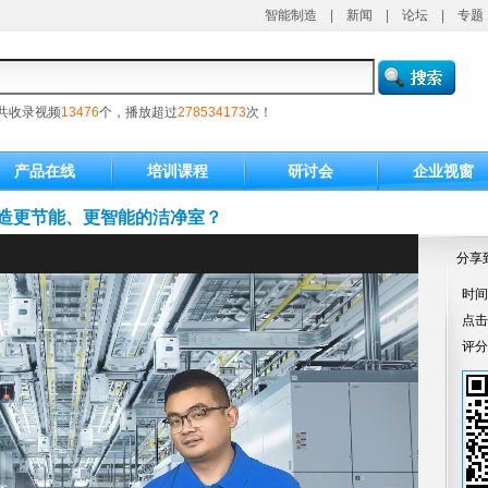
智能制造
|
新闻
|
论坛
|
专题
共收录视频
13476
个，播放超过
278534173
次！
产品在线
培训课程
研讨会
企业视窗
打造更节能、更智能的洁净室？
分享
时间：
点
评分