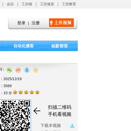
|
会议
|
工控猫
|
工控速派
|
工控教育
登录
注册
|
自动化播客
创新管理
到：
2025/12/19
击：3569
：10 分
扫描二维码
手机看视频
下载本视频