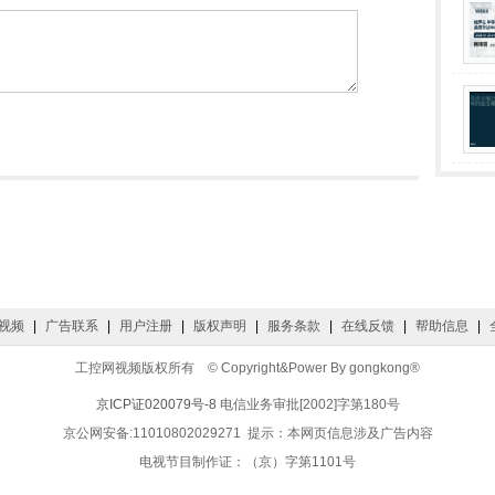
问到同一个问题：如何在确保洁净度、稳定性与合规性的前提下，
咨询公司 Granlund 的真实项目案例，带您了解一个优秀洁净室
稳定可控，而有些在投入运行后却问题不断？关键差异往往并不在
纳入设计的核心。
视频
|
广告联系
|
用户注册
|
版权声明
|
服务条款
|
在线反馈
|
帮助信息
|
工控网视频版权所有 © Copyright&Power By gongkong®
京ICP证020079号-8
电信业务审批[2002]字第180号
京公网安备:11010802029271 提示：本网页信息涉及广告内容
电视节目制作证：（京）字第1101号