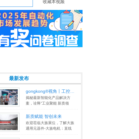
收藏本视频
最新发布
gongkong®视角丨工控网探秘IAS展
揭秘最新智能化产品解决方
案，诠释“工业聚能 新质领
航”新理念
>>
新质赋能 智创未来
欢迎莅临大族展位，了解大族
通用元器件-大族电机：直线
电机，DD电机，音圈电机，