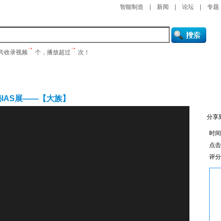
智能制造
|
新闻
|
论坛
|
专题
共收录视频
个，播放超过
次！
产品在线
培训课程
研讨会
企业视窗
秘IAS展——【大族】
分享
时间：
点
评分