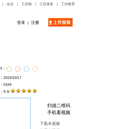
|
会议
|
工控猫
|
工控速派
|
工控教育
登录
注册
|
自动化播客
创新管理
到：
2024/10/17
击：5349
：9 分
扫描二维码
手机看视频
下载本视频