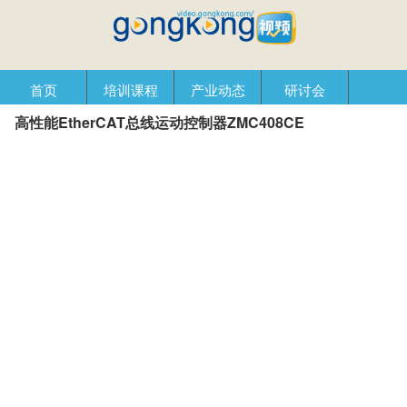
首页
培训课程
产业动态
研讨会
高性能EtherCAT总线运动控制器ZMC408CE
产品在线
自动化播客
创新管理
企业视窗