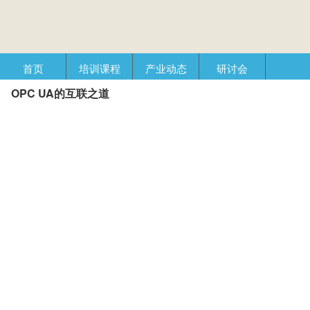
首页
培训课程
产业动态
研讨会
OPC UA的互联之道
产品在线
自动化播客
创新管理
企业视窗