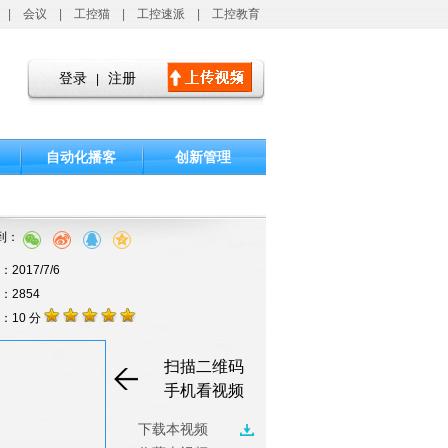
|
会议
|
工控猫
|
工控速派
|
工控教育
登录
注册
|
自动化播客
创新管理
到：
2017/7/6
击：2854
：10 分
扫描二维码
手机看视频
下载本视频