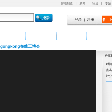
智能制造
|
新闻
|
论坛
|
专题
共收录视频
个，播放超过
次！
产品在线
培训课程
研讨会
企业视窗
ongkong在线工博会
分享
时间：
点
评分