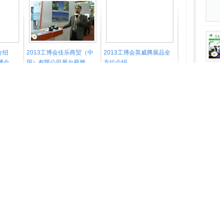
介绍
2013工博会佳乐商贸（中
2013工博会英威腾展品全
工博会
国）有限公司展台视频
方位介绍
835
2013/12/5
8412
2013/11/29
6976
ng工博会
日东工业-gongkong工博会
Kübler-库伯勒-gongkong在
线工博会
7819
2013/12/16
9569
2013/11/20
7295