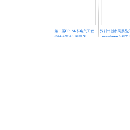
第二届EPLAN杯电气工程
深圳伟创参展展品
设计大赛典礼暨新版
_gongkong在线
EPLAN平台2.3正式上线发
2014/4/2
14746
2013/12/5
6
布仪式现场EPLAN大中华
区总经理覃政先生
融合之道，创新驱动。
杭州优稳-gongko
2013合信自动化全新一代
控制和驱动产品平台
2013/11/28
8519
2013/11/26
CoMotion发布会
发表评论