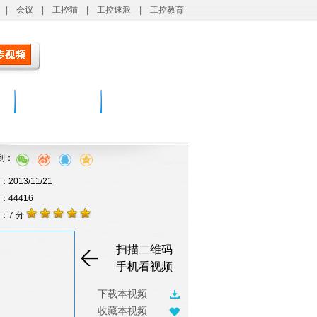
|
会议
|
工控猫
|
工控速派
|
工控教育
登录
注册
|
自动化播客
创新管理
到：
2013/11/21
击：44416
：7 分
扫描二维码
手机看视频
下载本视频