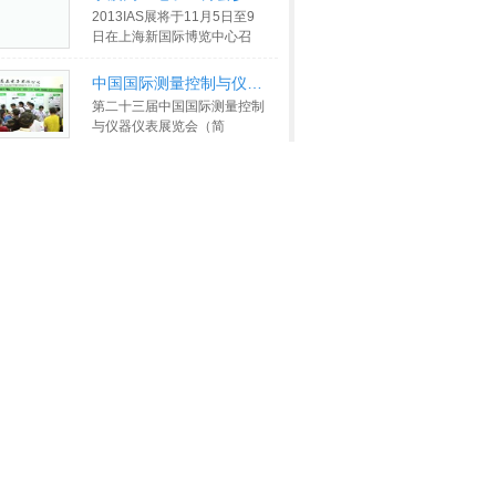
国宁波
>>
宁波高正电子工博会参展介绍_gon
2013IAS展将于11月5日至9
日在上海新国际博览中心召
开，是由政府主办的唯一国家
级装备
>>
中国国际测量控制与仪器仪表展--
第二十三届中国国际测量控制
与仪器仪表展览会（简
称“MICONEX”）于8月21日在
上海世博展览
>>