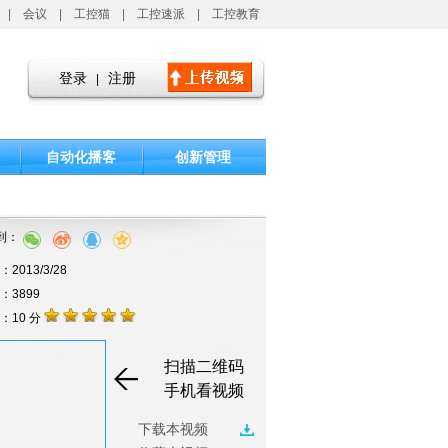
|
会议
|
工控猫
|
工控速派
|
工控教育
登录
注册
|
自动化播客
创新管理
到：
2013/3/28
击：3899
：10 分
扫描二维码
手机看视频
下载本视频