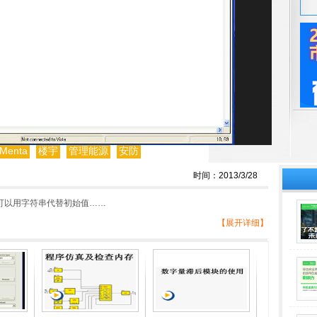
Menta
楼宇
管理能源
安防
时间：2013/3/28
且可以用字符串代替初始值……
【展开详细】