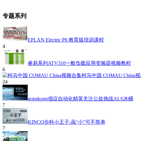
专题系列
EPLAN Electric P8 教育版培训课程
4
睿易系列ATV310一般负载应用变频器视频教程
6
柯马中国 COMAU China
24
gongkong倡议自动化精英关注公益挑战ALS冰桶
7
KINCO步科小王子-虽“小”可不简单
7