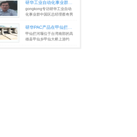
子学会
>>
研华工业自动化事业群中国区总经
gongkong专访研华工业自动
化事业群中国区总经理蔡奇男
先生
>>
研华PAC产品在甲仙拦河堰监控系统
甲仙拦河堰位于台湾南部的高
雄县甲仙乡甲仙大桥上游约
450米处，是南化水库跨区域
饮水工
>>