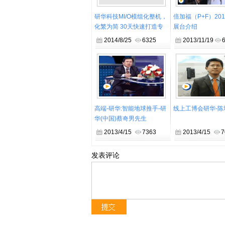
研华科技MI/O模组化整机，
倍加福（P+F）20
化繁为简 30天快速打造专
展台介绍
属嵌入式整机
2014/8/25
6325
2013/11/19
高端-研华:智能地球推手-研
线上工博会研华-陈
华(中国)蔡奇男先生
2013/4/15
7363
2013/4/15
7
发表评论