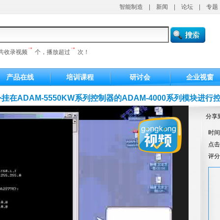
智能制造
|
新闻
|
论坛
|
专题
共收录视频
个，播放超过
次！
产品在线
培训课程
研讨会
企业视窗
挂在ADAM-5550KW系列控制器的ADAM-4000系列模块进行控
分享
时间：
点
评分