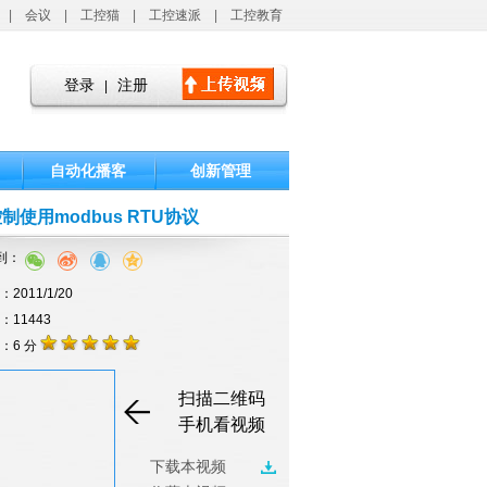
|
会议
|
工控猫
|
工控速派
|
工控教育
登录
注册
|
自动化播客
创新管理
制使用modbus RTU协议
到：
2011/1/20
击：11443
：6 分
扫描二维码
手机看视频
下载本视频