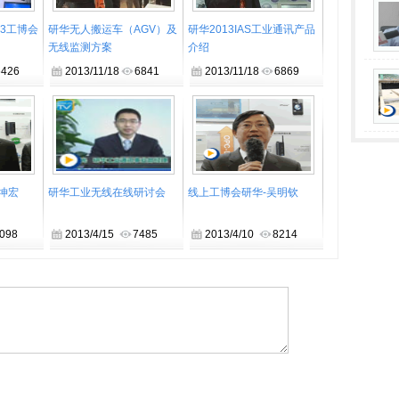
13工博会
研华无人搬运车（AGV）及
研华2013IAS工业通讯产品
无线监测方案
介绍
6426
2013/11/18
6841
2013/11/18
6869
坤宏
研华工业无线在线研讨会
线上工博会研华-吴明钦
098
2013/4/15
7485
2013/4/10
8214