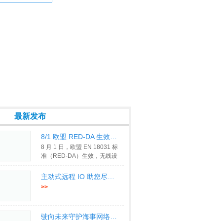
最新发布
8/1 欧盟 RED-DA 生效！实际会有什
8 月 1 日，欧盟 EN 18031 标
准（RED-DA）生效，无线设
备必须合规才可销售欧洲。对
出海企
>>
主动式远程 IO 助您尽在掌握
>>
驶向未来守护海事网络开启更智慧