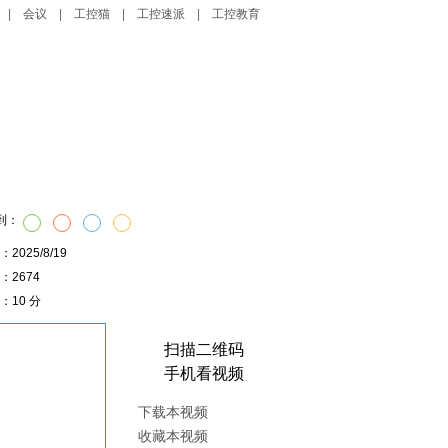
|
会议
|
工控猫
|
工控速派
|
工控教育
自动化播客
创新管理
到：
2025/8/19
击：2674
：10 分
扫描二维码
手机看视频
下载本视频
收藏本视频