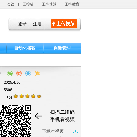
|
会议
|
工控猫
|
工控速派
|
工控教育
登录
注册
|
自动化播客
创新管理
到：
2025/4/16
击：5606
：10 分
扫描二维码
手机看视频
下载本视频