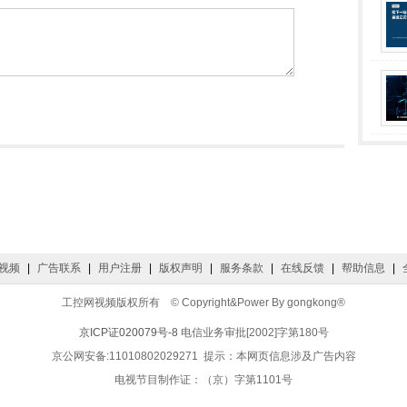
视频
|
广告联系
|
用户注册
|
版权声明
|
服务条款
|
在线反馈
|
帮助信息
|
工控网视频版权所有 © Copyright&Power By gongkong®
京ICP证020079号-8
电信业务审批[2002]字第180号
京公网安备:11010802029271 提示：本网页信息涉及广告内容
电视节目制作证：（京）字第1101号