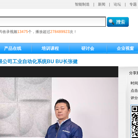
智能制造
|
新闻
|
论坛
|
专题
共收录视频
13475
个，播放超过
278489923
次！
产品在线
培训课程
研讨会
企业视窗
公司工业自动化系统BU BU长张健
分享
时间：
点
评分