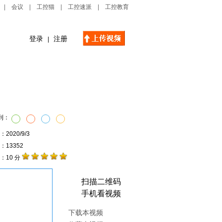
|
会议
|
工控猫
|
工控速派
|
工控教育
登录
注册
|
自动化播客
创新管理
到：
2020/9/3
击：13352
：10 分
扫描二维码
手机看视频
下载本视频