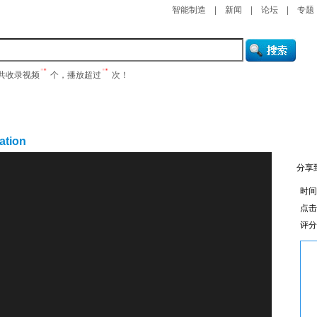
智能制造
|
新闻
|
论坛
|
专题
共收录视频
个，播放超过
次！
产品在线
培训课程
研讨会
企业视窗
tion
分享
时间：
点
评分