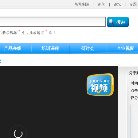
智能制造
|
新闻
|
论坛
|
专题
共收录视频
个，播放超过
次！
产品在线
培训课程
研讨会
企业视窗
示
分享
时间：
点
评分