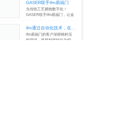
流程。
>>
GASER联手ifm易福门
当传统工艺拥抱数字化！
GASER联手ifm易福门，让金
属表面处理焕发新生，智能监
控、数据驱动
>>
ifm通过自动化技术，在棉籽饼的装
ifm易福门的客户深耕棉籽压
榨领域，将棉籽饼转化为饲
料，同时单独销售棉绒和棉籽
油。ifm通
>>
全部视频