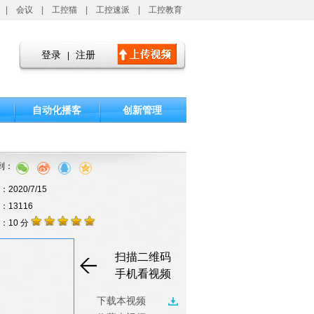
|
会议
|
工控猫
|
工控速派
|
工控教育
登录
注册
|
自动化播客
创新管理
到：
2020/7/15
击：13116
：10 分
扫描二维码
手机看视频
下载本视频