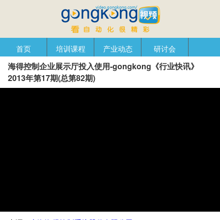
首页
培训课程
产业动态
研讨会
海得控制企业展示厅投入使用-gongkong《行业快讯》
产品在线
自动化播客
创新管理
企业视窗
2013年第17期(总第82期)