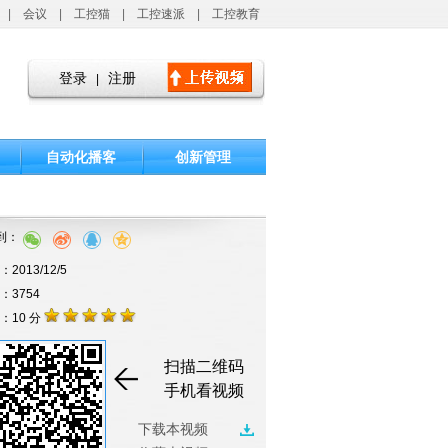
|
会议
|
工控猫
|
工控速派
|
工控教育
登录
注册
|
自动化播客
创新管理
到：
2013/12/5
击：3754
：10 分
扫描二维码
手机看视频
下载本视频