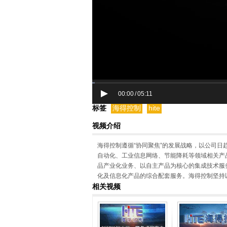
00:00
05:11
/
标签
海得控制
hite
视频介绍
海得控制遵循“协同聚焦”的发展战略，以公司
自动化、工业信息网络、节能降耗等领域相关产
品产业化业务、以自主产品为核心的集成技术服
化及信息化产品的综合配套服务。海得控制坚持
相关视频
息化领域提供产品及系统解决方案服务的领先者