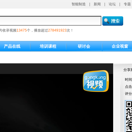
智能制造
|
新闻
|
论坛
|
专题
共收录视频
13475
个，播放超过
278491923
次！
产品在线
培训课程
研讨会
企业视窗
分享
时间：
点
评分