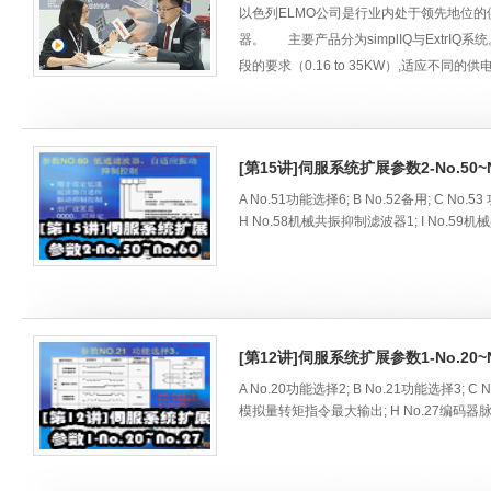
以色列ELMO公司是行业内处于领先地位
器。 主要产品分为simplIQ与Extr
段的要求（0.16 to 35KW）,适应不同的供
TCP/IP等），包括电流,速度和位置闭环
2016工业自动化展 Industrial Automat
动化展(IAS 2016)是中国国际工业
[第15讲]伺服系统扩展参数2-No.50~N
化、电气系统、工业IT与制造业信息化、微
具规模和影响力的品牌展会，为展商与专业
A No.51功能选择6; B No.52备用; C No.
H No.58机械共振抑制滤波器1; I No.5
[第12讲]伺服系统扩展参数1-No.20~N
A No.20功能选择2; B No.21功能选择3; C
模拟量转矩指令最大输出; H No.27编码器