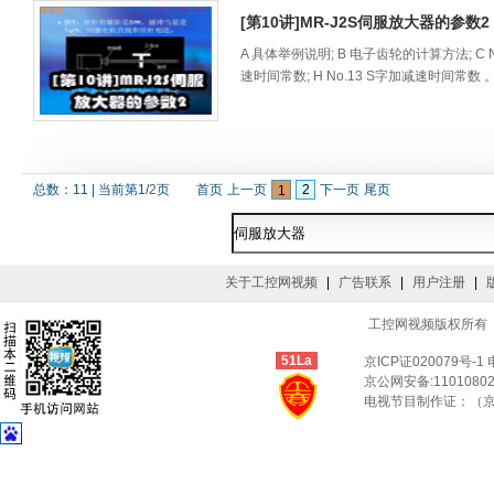
[第10讲]MR-J2S伺服放大器的参数2
A 具体举例说明; B 电子齿轮的计算方法; C N
速时间常数; H No.13 S字加减速时间常数 
总数：
11
|
当前第
1
/
2
页
首页
上一页
2
下一页
尾页
1
关于工控网视频
|
广告联系
|
用户注册
|
工控网视频版权所有 © Co
51La
京ICP证020079号-1
京公网安备:11010802
电视节目制作证：（京