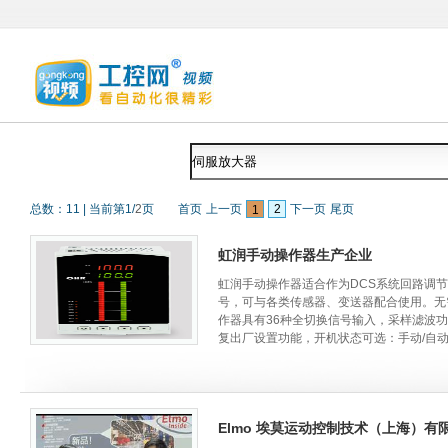
总数：
11
|
当前第
1
/
2
页
首页
上一页
2
下一页
尾页
1
虹润手动操作器生产企业
虹润手动操作器适合作为DCS系统回路调
号，可与各类传感器、变送器配合使用。无
作器具有36种全切换信号输入，采样滤波
复出厂设置功能，开机状态可选：手动/自动
Elmo 埃莫运动控制技术（上海）有限