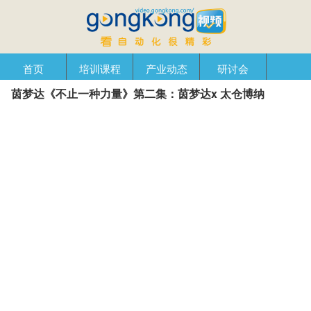
首页
培训课程
产业动态
研讨会
茵梦达《不止一种力量》第二集：茵梦达x 太仓博纳
产品在线
自动化播客
创新管理
企业视窗