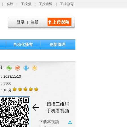
|
会议
|
工控猫
|
工控速派
|
工控教育
登录
注册
|
自动化播客
创新管理
到：
2023/11/13
击：3300
：10 分
扫描二维码
手机看视频
下载本视频