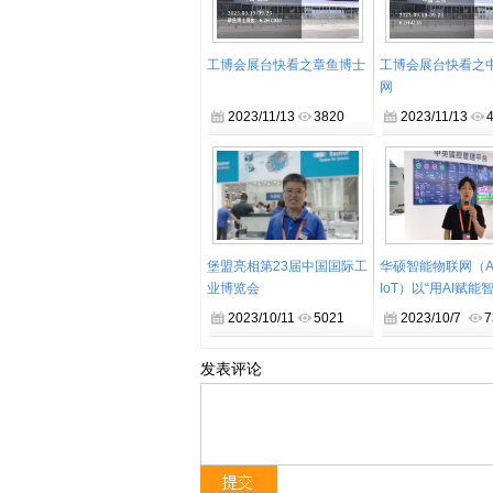
工博会展台快看之章鱼博士
工博会展台快看之
网
2023/11/13
3820
2023/11/13
堡盟亮相第23届中国国际工
华硕智能物联网（A
业博览会
IoT）以“用AI赋能
厂”为主题亮相第2
2023/10/11
5021
2023/10/7
7
国际工业博览会
发表评论