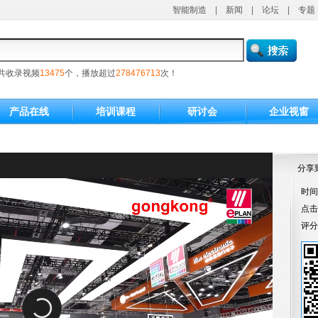
智能制造
|
新闻
|
论坛
|
专题
共收录视频
13475
个，播放超过
278476713
次！
产品在线
培训课程
研讨会
企业视窗
分享
时间：
点
评分