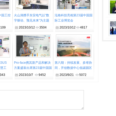
中国工控
火山湖携手东安电气以“数
泓格科技亮相第23届中国国
字驱动、预见未来”为主题
际工业博览会
亮相第23届中国国际工业博
4109
2023/10/12
3504
2023/10/12
4817
览会
SUS
Pro-face携其新产品和解决
第六期：持续发展、多维协
智慧工
方案盛装出席第23届中国国
同，开创数据中心低碳园区
3届中国
际工业博览会
新境界
343
2023/10/7
9452
2023/9/21
5072