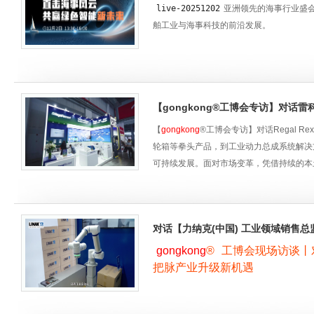
live-20251202
亚洲领先的海事行业盛会—
舶工业与海事科技的前沿发展。
12月2日，
gongkong
以专业视角，深入展
的创新产品与解决方案，通过现场对话行业
【gongkong®工博会专访】对话
【
gongkong
®工博会专访】对话Regal 
轮箱等拳头产品，到工业动力总成系统解决方案，
可持续发展。面对市场变革，凭借持续的本土
实的价值内核，引领行业迈向高质量竞争的
对话【力纳克(中国) 工业领域销售
gongkong
®
工博会现场访谈丨
把脉产业升级新机遇