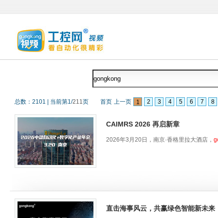
总数：
2101
|
当前第
1
/
211
页
首页
上一页
2
3
4
5
6
7
8
1
CAIMRS 2026 再启新章
2026年3月20日，南京·香格里拉大酒店，
g
直击海事风云，共赢绿色智能新未来