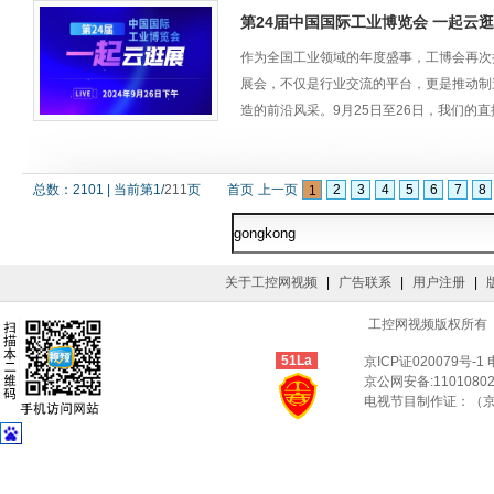
第24届中国国际工业博览会 一起云逛展
作为全国工业领域的年度盛事，工博会再次
展会，不仅是行业交流的平台，更是推动制
造的前沿风采。9月25日至26日，我们
态和技术展示。通过这场线上线下相结合的
方，这都将是一次不可错失的体验，让我们
总数：
2101
|
当前第
1
/
211
页
首页
我们为期两天的工博会直播之旅落下帷幕。
上一页
2
3
4
5
6
7
8
1
品和技术，每家企业都以其独特的方式，展
关于工控网视频
|
广告联系
|
用户注册
|
工控网视频版权所有 © Co
51La
京ICP证020079号-1
京公网安备:11010802
电视节目制作证：（京