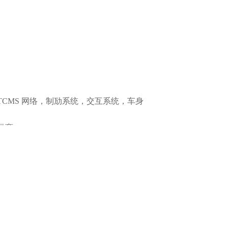
全控制，测试，研发及认证”等方面获得
立属于您自己的研发流程和铁路安全体系吗？
！
CMS 网络，制劢系统，交互系统，车身
供商。
试安全保护，以及认证过程。
安全操作系统（VxWorks），以及安全
全控制，测试，研发及认证”等方面获得
立属于您自己的研发流程和铁路安全体系吗？