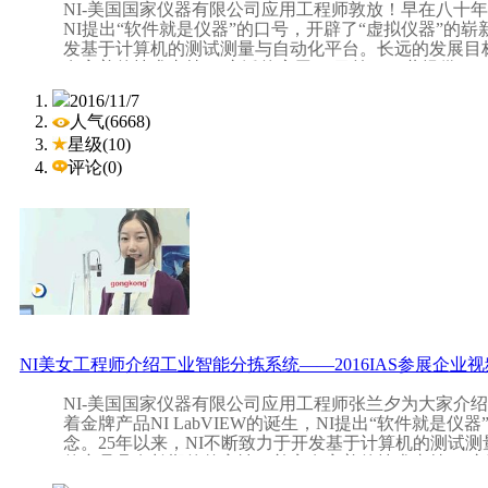
NI-美国国家仪器有限公司应用工程师敦放！早在八十年代
NI提出“软件就是仪器”的口号，开辟了“虚拟仪器”的崭
发基于计算机的测试测量与自动化平台。长远的发展目
制药行业
有完善的技术支持。 广泛的应用： 目前，NI共提供5
通信、汽车制造、生物、医药、化工、科研、教育等各个
2016/11/7
澳洲的心脏起搏器设计/验证, 到英国电信电话线路性
人气(6668)
们都在使用NI的产品达到他们共同的目的——更快、更好
VX
SE机柜系统不锈钢-适用于制药行业。侧板、顶板
星级(10)
测量程序开发环境（LabVIEW）、GPIB接口卡、P
积。光滑的表面容易清洗。
控制器、测试执行管理软件（TestStand）等产品在全球
评论(0)
TestStand更曾荣获美国测量行业久负盛名的“年度最佳
制药行业.jpg
2016工业自动化展 Industrial Automation show 201
(上海)5.1H、6.1H！2016工业自动化展(IAS 20
题的专业展会，集中展示工业自动化全面解决方案、生
造业信息化、微系统技术的国际盛会。IAS经过十多年
食品和饮料行业
自动化领域最具规模和影响力的品牌展会，为展商与专
的服务平台。
NI美女工程师介绍工业智能分拣系统——2016IAS参展企业
卫生要求高的地方。光滑的不锈钢材料(拉丝颗粒400,RA 
面的沉积。高达IP66 /NEMA 4X的高防护等级允许
NI-美国国家仪器有限公司应用工程师张兰夕为大家介
着金牌产品NI LabVIEW的诞生，NI提出“软件就是
念。25年以来，NI不断致力于开发基于计算机的测试测
的产品具有长期的兼容性，并享有完善的技术支持。 广泛
食品和饮料行业.jpg
件产品，应用遍布电子、机械、通信、汽车制造、生物