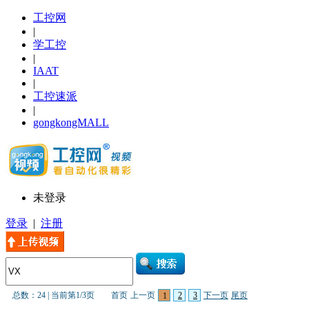
工控网
|
学工控
|
IAAT
|
工控速派
|
gongkongMALL
未登录
登录
|
注册
总数：
24
|
当前第
1
/
3
页
首页
上一页
2
3
下一页
尾页
1