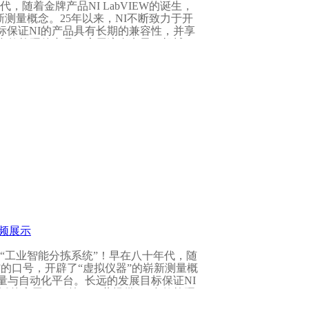
，随着金牌产品NI LabVIEW的诞生，
新测量概念。25年以来，NI不断致力于开
标保证NI的产品具有长期的兼容性，并享
00多款软硬件产品，应用遍布电子、机械、
行业领域。从日本的Honda汽车测试、
能测试，全世界数以万计的工程师和科学家
、更省钱。 最佳的产品： NI的图形化
和框架之间没有缝隙，因此不可能有污垢沉
XI模块化仪器系统、插入式数据采集卡、
VX
I
测量行业内首屈一指。而LabVIEW、
产品”大奖。
62016年11月01日-2016年11月05日国家会展中心
16)是中国国际工业博览会旗下的一个关于自动化主
产及过程自动化、电气系统、工业IT与制
的发展历程，IAS已被成功打造为亚洲地区
业观众的技术交流和商务洽谈提供了理想
视频展示
< 0,8 μm)，可防止病毒和细菌在深层表
使用强力水射流进行清洗。
绍“工业智能分拣系统”！早在八十年代，随
仪器”的口号，开辟了“虚拟仪器”的崭新测量概
量与自动化平台。长远的发展目标保证NI
的应用： 目前，NI共提供500多款软硬
、医药、化工、科研、教育等各个行业领