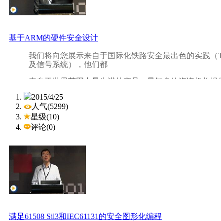
构建 SIL3 等级的控制器？那么，现在就请加入我们吧
基于ARM的硬件安全设计
我们将向您展示来自于国际化铁路安全最出色的实践（T
及信号系统），他们都
来自于世界范围内最先进的产品、最知名的咨询机构提
2015/4/25
电力功能安全：核电安全控制，风电风机安全控制，调
人气(5299)
过程控制，EMS 紧急停车系统用于石化，提供安全硬件，
星级(10)
工程工具。
评论(0)
您会在“如何将您现有的铁路控制升级成为全套的管理安
深度体验。
想知道如何根据 EN50126 & EN50128 标准, 建
IEC61508 标准下，如何
构建 SIL3 等级的控制器？那么，现在就请加入我们吧
满足61508 Sil3和IEC61131的安全图形化编程