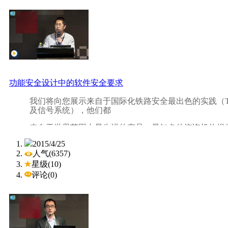
您会在“如何将您现有的铁路控制升级成为全套的管理安
深度体验。
想知道如何根据 EN50126 & EN50128 标准, 建
IEC61508 标准下，如何
构建 SIL3 等级的控制器？那么，现在就请加入我们吧
功能安全设计中的软件安全要求
我们将向您展示来自于国际化铁路安全最出色的实践（T
及信号系统），他们都
来自于世界范围内最先进的产品、最知名的咨询机构提
2015/4/25
电力功能安全：核电安全控制，风电风机安全控制，调
人气(6357)
过程控制，EMS 紧急停车系统用于石化，提供安全硬件，
星级(10)
工程工具。
评论(0)
您会在“如何将您现有的铁路控制升级成为全套的管理安
深度体验。
想知道如何根据 EN50126 & EN50128 标准, 建
IEC61508 标准下，如何