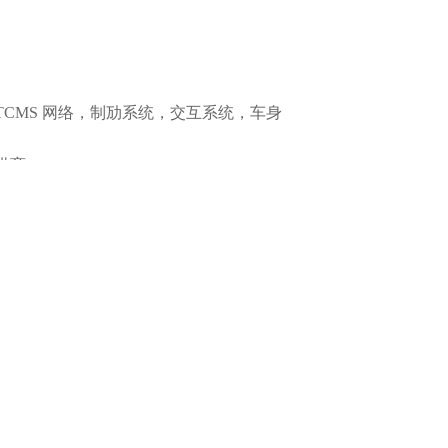
！
CMS 网络，制劢系统，交互系统，车身
供商。
试安全保护，以及认证过程。
安全操作系统（VxWorks），以及安全
全控制，测试，研发及认证”等方面获得
立属于您自己的研发流程和铁路安全体系吗？
！