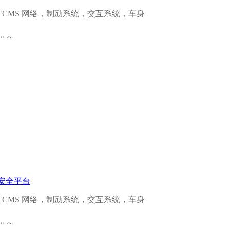
CMS 网络，制劢系统，交互系统，车身
供商。
试安全保护，以及认证过程。
安全操作系统（VxWorks），以及安全
全控制，测试，研发及认证”等方面获得
立属于您自己的研发流程和铁路安全体系吗？
！
e安全平台
CMS 网络，制劢系统，交互系统，车身
供商。