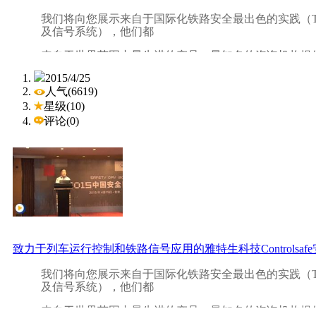
我们将向您展示来自于国际化铁路安全最出色的实践（T
及信号系统），他们都
来自于世界范围内最先进的产品、最知名的咨询机构提
2015/4/25
电力功能安全：核电安全控制，风电风机安全控制，调
人气(6619)
过程控制，EMS 紧急停车系统用于石化，提供安全硬件，
星级(10)
工程工具。
评论(0)
您会在“如何将您现有的铁路控制升级成为全套的管理安
深度体验。
想知道如何根据 EN50126 & EN50128 标准, 建
IEC61508 标准下，如何
构建 SIL3 等级的控制器？那么，现在就请加入我们吧
致力于列车运行控制和铁路信号应用的雅特生科技Controlsaf
我们将向您展示来自于国际化铁路安全最出色的实践（T
及信号系统），他们都
来自于世界范围内最先进的产品、最知名的咨询机构提