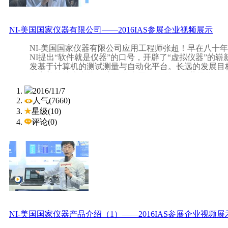
威图
VX
SE系统解决方案，从并柜系统到独立式机柜的
配置和更高的安全性。这将是您智能生产过程中，提高
NI-美国国家仪器有限公司——2016IAS参展企业视频展示
NI-美国国家仪器有限公司应用工程师张超！早在八十年代
NI提出“软件就是仪器”的口号，开辟了“虚拟仪器”的崭
发基于计算机的测试测量与自动化平台。长远的发展目
有完善的技术支持。 广泛的应用： 目前，NI共提供5
VX
SE机柜系统具有高度灵活性，适用于不同行业的多
通信、汽车制造、生物、医药、化工、科研、教育等各个
2016/11/7
澳洲的心脏起搏器设计/验证, 到英国电信电话线路性
人气(7660)
们都在使用NI的产品达到他们共同的目的——更快、更好
星级(10)
测量程序开发环境（LabVIEW）、GPIB接口卡、P
控制器、测试执行管理软件（TestStand）等产品在全球
评论(0)
TestStand更曾荣获美国测量行业久负盛名的“年度最佳
2016工业自动化展 Industrial Automation show 201
机械与工厂工程行业
(上海)5.1H、6.1H！2016工业自动化展(IAS 20
题的专业展会，集中展示工业自动化全面解决方案、生
造业信息化、微系统技术的国际盛会。IAS经过十多年
由于其高扭转刚度，
自动化领域最具规模和影响力的品牌展会，为展商与专
VX
SE机柜系统特别适用于机器和
的服务平台。
NI-美国国家仪器产品介绍（1）——2016IAS参展企业视频展
机械与工厂工程行业.jpg