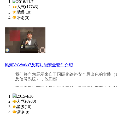
2016/11/7
域。从日本的Honda汽车测试、澳洲的心脏起搏器设计
人气(17743)
界数以万计的工程师和科学家们都在使用NI的产品达
建筑技术行业（供暖、空调、通风）
星级(10)
钱。 最佳的产品： NI的图形化测量程序开发环境（LabV
系统、插入式数据采集卡、
VX
I控制器、测试执行管理软件
评论(0)
内首屈一指。而LabVIEW、TestStand更曾荣获美
深度为300毫米的
VX
SE机柜系统为安装空间有限的量身
2016工业自动化展 Industrial Automation show 201
等配件，使逃生路线保持畅通变得容易。
(上海)5.1H、6.1H！2016工业自动化展(IAS 20
题的专业展会，集中展示工业自动化全面解决方案、生
造业信息化、微系统技术的国际盛会。IAS经过十多年
自动化领域最具规模和影响力的品牌展会，为展商与专
的服务平台。
风河VxWorks7及其功能安全套件介绍
我们将向您展示来自于国际化铁路安全最出色的实践（T
及信号系统），他们都
来自于世界范围内最先进的产品、最知名的咨询机构提
2015/4/30
电力功能安全：核电安全控制，风电风机安全控制，调
人气(6980)
过程控制，EMS 紧急停车系统用于石化，提供安全硬件，
星级(10)
工程工具。
评论(0)