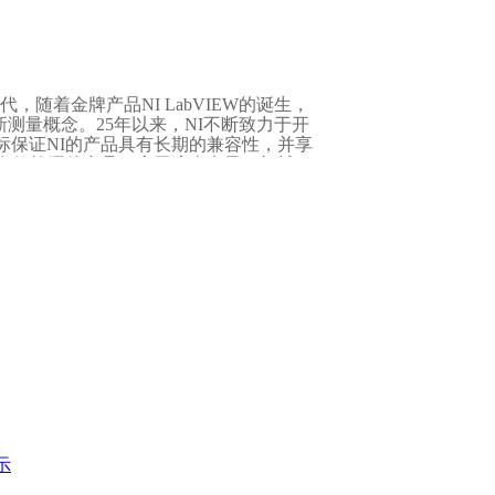
转换，实现更快的订购和组装、更简单的
生产率有效的途径。
，随着金牌产品NI LabVIEW的诞生，
新测量概念。25年以来，NI不断致力于开
标保证NI的产品具有长期的兼容性，并享
00多款软硬件产品，应用遍布电子、机械、
功能应用，最大程度满足您的应用需求。
行业领域。从日本的Honda汽车测试、
能测试，全世界数以万计的工程师和科学家
、更省钱。 最佳的产品： NI的图形化
XI模块化仪器系统、插入式数据采集卡、
VX
I
测量行业内首屈一指。而LabVIEW、
产品”大奖。
62016年11月01日-2016年11月05日国家会展中心
16)是中国国际工业博览会旗下的一个关于自动化主
产及过程自动化、电气系统、工业IT与制
的发展历程，IAS已被成功打造为亚洲地区
业观众的技术交流和商务洽谈提供了理想
系统（应用静载或在动负载下）。
示