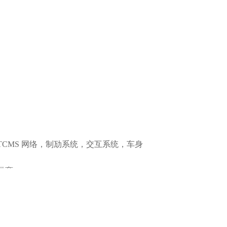
/验证, 到英国电信电话线路性能测试，全世
到他们共同的目的——更快、更好、更省
IEW）、GPIB接口卡、PXI模块化仪器
（TestStand）等产品在全球测量行业
国测量行业久负盛名的“年度最佳产品”大奖。
定做的解决方案，结合180度铰链和门锁
62016年11月01日-2016年11月05日国家会展中心
16)是中国国际工业博览会旗下的一个关于自动化主
产及过程自动化、电气系统、工业IT与制
的发展历程，IAS已被成功打造为亚洲地区
业观众的技术交流和商务洽谈提供了理想
CMS 网络，制劢系统，交互系统，车身
供商。
试安全保护，以及认证过程。
安全操作系统（VxWorks），以及安全