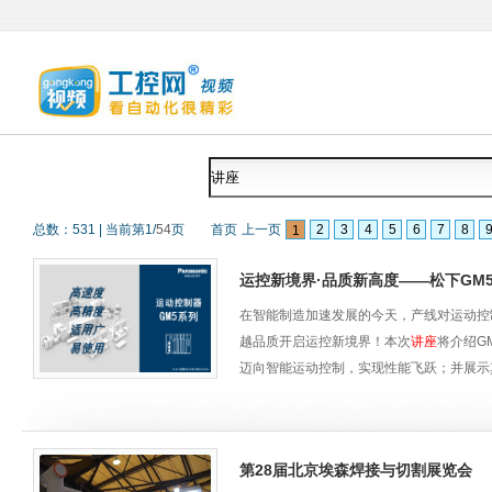
总数：
531
|
当前第
1
/
54
页
首页
上一页
2
3
4
5
6
7
8
1
运控新境界·品质新高度——松下GM
在智能制造加速发展的今天，产线对运动控
越品质开启运控新境界！本次
讲座
将介绍G
迈向智能运动控制，实现性能飞跃；并展示
了解GM5如何为您的产线升级保驾护航，
演讲人：李庭弼
资深产品应用高级工程师/PLC和运动控制
第28届北京埃森焊接与切割展览会
深耕自动化行业30年，主要从事可编程控