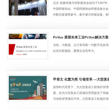
刘斯纬：系统解决方案高级工程师
北京·埃森焊接与切割展览会创办于198
拥有15年自动化领域从业经验，负责运动
中国焊接协会、中国焊接协会焊接设备分会
外数百家展商参与，集中展示焊接设备、材
会议议程
产品核心优势
1、GM5产品阵列，商品概述，系统构成
PcVue 展望未来工业PcVue解决
当前，大数据、云计算等新一代数字化技术
2、GM5产品特点
以应对新挑战，重塑企业竞争力。
三大亮点介绍
如何进行数字化转型？这是一个大部分企业都
统灵活的部署解决方案，同时，作为开放的S
1、追剪飞剪
满足不同情况下的数字化转型需求。
甲骨文 化繁为简 引领变革 —大型
2、振动抑制
此次
讲座
主要围绕MQTT展开，专为受限设
疫情时代背景下，为大型复杂工程项目管理
期待！
展，也为大型复杂工程项目管理提供了突破
3、张力控制
与传统管理项目不同，大型复杂工程项目管
方面都具有极大的挑战，一旦失误，对工程