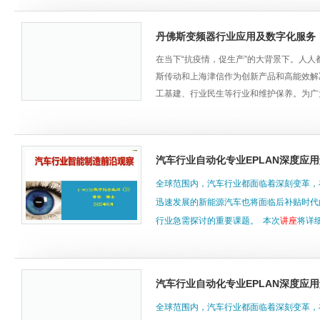
那企业应该如何化繁为简，进行大型复杂工
本期嘉宾甲骨文建筑与工程资深技术顾问王
丹佛斯变频器行业应用及数字化服务
高度多元环境等；同时跟您分享多个全球尖
化繁为简，引领变革，专题
讲座
“大型复杂
在当下“抗疫情，促生产”的大背景下。人
演讲人王伟-甲骨文建筑与工程资深技术顾问
斯传动和上海津信作为创新产品和高能效解
目。
工基建、行业民生等行业和维护保养。为广
14:00-14:02 开场
会议议程
14:02-14:27 丹佛斯变频器FC21功能和
陈昕，丹佛斯传动物流行业经理
复杂工程项目管理特点解析
汽车行业自动化专业EPLAN深度应
14:27-14:50 丹佛斯VACON变频器产品
孙玉良，丹佛斯传动船舶行业经理
全球范围内，汽车行业都面临着深刻变革，
·投资密集行业
14:50-15:10 丹佛斯变频器在水处理行业
迅速发展的新能源汽车也将面临后补贴时代
李科，丹佛斯传动水处理行业经理
行业急需探讨的重要课题。 本次
讲座
将详
·技术密集行业
15:10-15:26 丹佛斯DrivePro服务及数字
践、涂装产线设计实践、数字孪生体技术在
姜涛，丹佛斯传动服务经理
术。同时将分享汽车行业智能制造前沿观察
·设备密集行业
15:26-15:40 上海津信变频器技术服务-维
卓晓磊，上海津信变频器有限公司项目部经
汽车行业自动化专业EPLAN深度应
演讲人 演讲人：黄培 演讲主题：8月26
国内外典型案例分享
15:40-16:00 在线答疑&抽奖
年3月至今，担任e-works数字化企业网
全球范围内，汽车行业都面临着深刻变革，