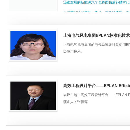
委员会委员、中国人工智能学会智能制造专
迅速发展的新能源汽车也将面临后补贴时代
·国内某大型施工总承包企业
协智能制造学会联合体智能制造研究所副所
如何应对这些问题、挑战、变化和机遇，夯
企业赴十多个发达国家考察了100多家优秀企
·Petrofac 派特法（欧洲）
获得美国仁斯利尔大学（RPI）拉里管理学
本次
讲座
将详细介绍EPLAN在汽车行业
题二：EPLAN在汽车行业中的深度技术应用 
孪生体技术在汽车行业应用、汽车板材落料
·Hanwha 韩华（韩国）
上海电气风电集团EPLAN标准化技
精通IEC等多种设计标准丰富的EPLAN
造前沿观察和燃料电池发动机技术现状与展
上海电气风电集团的电气系统设计是使用E
供EPLAN高级技术咨询及实施 2.机械工业
>>复杂工程项目管理趋势展望
级应用技术。
目实施 4.中汽工程EPLAN 标准化，参数
标准化 3D虚拟化项目实施 7.陕西重型研
本次
讲座
将详细介绍整个EPLAN标准
程设计及制造应用研究及实践 演讲人：郝勇
时将分享标准化实施方法论给公司的设计和生
中级工程师 一汽模具制造有限公司 焊装设计
的技术路径。
超过8年汽车焊装生产线自动化研究及设计工作 
高效工程设计平台——EPLAN Efficient
一汽大众全新奥迪A6L焊装下部项目 4.江铃重汽
会议主题 : 高效工程设计平台——EPLAN Effici
等国际国内标准有多年深入研究，对企业标准
演讲人：张福辉
EPLAN技术创新超过50%。 演讲人：王
工程师 中国汽车工业工程有限公司 涂装
演讲主题：高效工程设计平台——EPLAN Efficie
对电气硬件设计具有丰富的实践经验，熟悉各
目，吉利，长安，北汽等国内项目的电气硬件
个人简介：