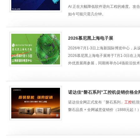
AI 正在大幅降低软件逆向工程的难度。
如今可能只需几分钟。
尤其是面向本地部署（Windows原生应
识产权、绕过授权与许可机制，并在厂商修
在本次技术分享中，泰雷兹圣天诺软件授权
2026慕尼黑上海电子展
提升攻击门槛，包括:
2026年7月1-3日上海新国际博览中心
•人工智能如何改变软件逆向与漏洞发现方
2026慕尼黑上海电子展将于7月1-3日在上
外优质展商参展，同期将举办14场前沿技
•核心算法与软件IP的真实暴露路径
•如何防止漏洞被Al快速扫描与利用
诺达佳“磐石系列”工控机促销价格全
•如何通过加固显著提升攻击成本
诺达佳全网正式发布「磐石系列」
工控
机强
通过系统性的防护策略，企业可以显著增加
磐石品质 + 全网诚意促销价（1888元
【适合听众】
•以软件、算法或AI模型为核心竞争力的企