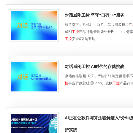
对话威刚工控 坚守“口碑”+“服务”
缺货潮下，拆机片、白片、黑片组装模组在
威刚
工控
产品行销管理处处长Bennet，
工控
安全#采购避坑
对话威刚工控 AI时代的存储挑战
存储价格涨超10倍，产能扩张确定但需求
控
事业群副总经理Brian、威刚
工控
产品行销
AI正在让软件与算法破解进入“分钟级
护实践