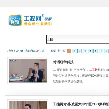
总数：
3420
|
当前第
1
/
342
页
首页
上一页
2
3
4
5
6
7
8
1
对话研华科技
从"硬件销售"到"平台整合"，从
工控
机到Edg
智造墅对话研华科技，围绕WEDA开发者架构
软硬件协同的进化逻辑。
从"感知-决策-执行"到Physical AI落
工控网对话-威图大中华区CEO罗黎