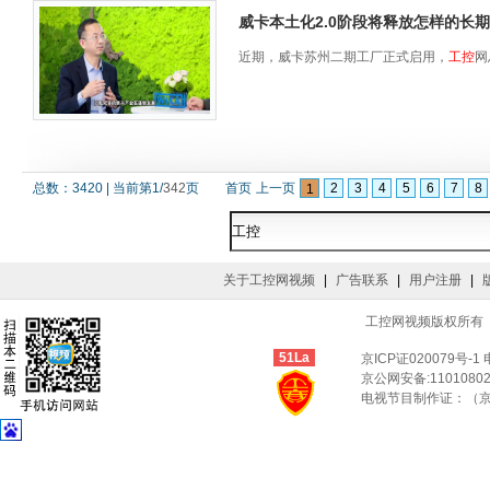
威卡本土化2.0阶段将释放怎样的长
•软件研发与产品负责人（关注IP保护与授
近期，威卡苏州二期工厂正式启用，
工控
网
•安全与合规负责人（关注软件防护与合规
•业务与商业化负责人（关注授权增长与IP
演讲人
总数：
3420
|
当前第
1
/
342
页
首页
上一页
2
3
4
5
6
7
8
李翔-高级解决方案顾问，泰雷兹圣天诺软
1
公司简介
关于工控网视频
|
广告联系
|
用户注册
|
圣天诺（Sentinel）是泰雷兹集团旗
一体化平台。凭借多年技术积累，圣天诺帮
工控网视频版权所有 © Co
效率和收益空间。依托成熟的产品体系与全
51La
京ICP证020079号-1
现市场目标。作为泰雷兹核心品牌，圣天诺
京公网安备:11010802
电视节目制作证：（京
泰雷兹是全球领先的高科技企业，专注于数
社会发展的自信未来。集团在全球68个国家拥
和城市轨道交通提供创新解决方案，同时在