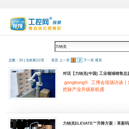
总数：
20
|
当前第
1
/
2
页
首页
上一页
2
下一页
尾页
1
对话【力纳克(中国) 工业领域销售
gongkong®
工博会现场访谈丨
把脉产业升级新机遇
力纳克ELEVATE™升降方案：革