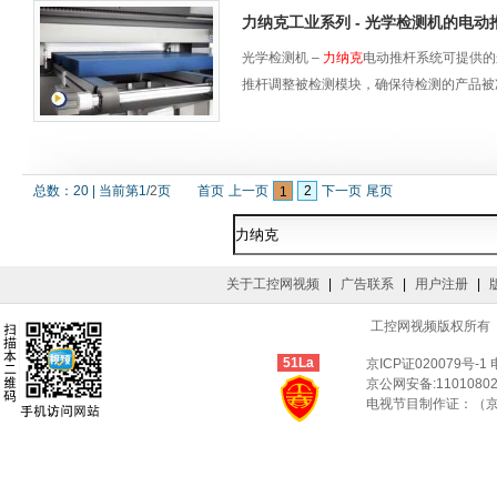
力纳克工业系列 - 光学检测机的电
光学检测机 –
力纳克
电动推杆系统可提供的
推杆调整被检测模块，确保待检测的产品被
总数：
20
|
当前第
1
/
2
页
首页
上一页
2
下一页
尾页
1
关于工控网视频
|
广告联系
|
用户注册
|
工控网视频版权所有 © Co
51La
京ICP证020079号-1
京公网安备:11010802
电视节目制作证：（京