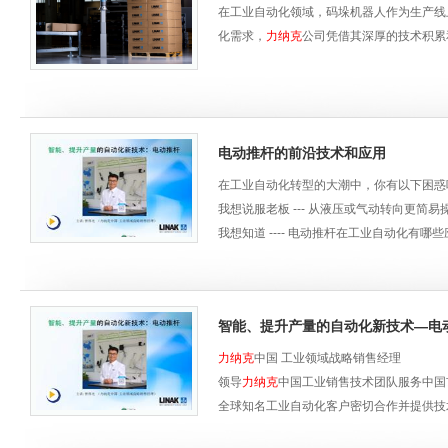
在工业自动化领域，码垛机器人作为生产线
化需求，
力纳克
公司凭借其深厚的技术积累
电动推杆的前沿技术和应用
在工业自动化转型的大潮中，你有以下困惑
我想说服老板 --- 从液压或气动转向更简
我想知道 ---- 电动推杆在工业自动化有哪
我想更智能 ---- 更先进的推杆传动技术：
力
我要更高人均产出 --- 为什么电动推杆技
智能、提升产量的自动化新技术—电
电动推杆传动技术作为一种新兴传动技术，
业通风等。与液压和气动技术相比，
力纳
力纳克
中国 工业领域战略销售经理
人均产出等优势。如果您正在工业自动化转
领导
力纳克
中国工业销售技术团队服务中国
的在线研讨会。
全球知名工业自动化客户密切合作并提供技