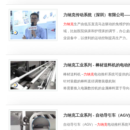
力纳克传动系统（深圳）有限公司——2
力纳克
生产由低压直流马达驱动的免维护的
域，比如医院病床和护理床的调节，办公桌
业设备中，以便利的运动控制提高生产力
的很多客户建立长久而稳定的伙伴关系，为
2016工业自动化展 Industrial Automat
动化展(IAS 2016)是中国国际工业
力纳克工业系列 - 棒材送料机的电动
化、电气系统、工业IT与制造业信息化、微
具规模和影响力的品牌展会，为展商与专业
棒材送料机 –
力纳克
电动推杆系统可提供的
针对装载的棒料直径调整装载机制
将需要推入电脑数控机的金属棒料置于导向
力纳克工业系列 - 自动导引车（AGV)
自动导引车（AGV）–
力纳克
电动推杆系统