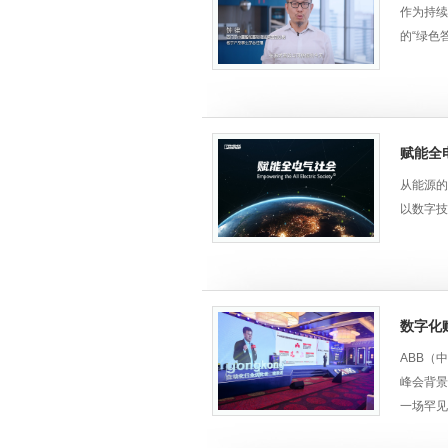
作为持续
的“绿色
赋能全电
从能源的
以数字技
数字化
ABB（
峰会背景
一场罕见
一个双碳