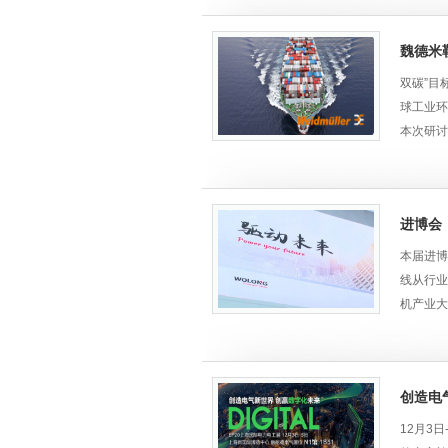
一批信息
一轮强国
魏德米
开启新周
读最新宏
双碳”目
专家和领
球工业环
本次研讨
力中国船
演讲人:
作为有着
进博会
和服务。
本届进博
线从行业
机产业大
2021
联网平
创造电气
卧龙全面
12月3