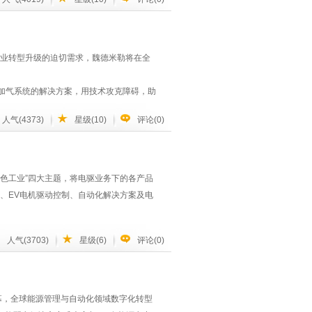
举办，届时，中国工控网将联袂权威机构，解
动化+数字化50强年排行榜。同时，知名
业转型升级的迫切需求，魏德米勒将在全
加气系统的解决方案，用技术攻克障碍，助
人气(4373)
星级(10)
评论(0)
全球的客户和合作伙伴提供产品，解决方案
色工业”四大主题，将电驱业务下的各产品
机、EV电机驱动控制、自动化解决方案及电
人气(3703)
星级(6)
评论(0)
慧服务及互联网平台。iMotorLinx工业互
命周期智慧服务。
机及EC电机等一系列高效电机，帮助用户提
大开幕，全球能源管理与自动化领域数字化转型