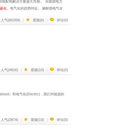
领域推出多款高效电驱动力系统解决方案，
智能配电解决方案盛大亮相。 在能源电力
出行，实现零排放。在向绿色能源转型之路
碳化
、电气化的趋势特征。 施耐德电气全
决方案，用科技驱动未来，让生活更加美
、全景覆盖和全新体验”，打造一个人人向
人气(60269)
星级(6)
评论(0)
低碳化
的趋势，施耐德电气认为，一方
入到产品研发、生产的每一个环节。此次展
Okken/ Prisma SeT 系列，可实现标
低压成套设备，为合作伙伴及最终用户带来
的全生命周期数字化管理，提高用电可靠
设计和产品系列的拓展，可实现无线通讯、电能
，从而助力客户不断提高配电可靠性及能效
人气(4916)
星级(10)
评论(0)
eT 、 RM Air SeT 和SM Air
升成本效益，从而更加安全、可持续地利用数
，EcoStruxure Power配电和
先数字化解决方案： 在边缘控制层，施耐德电
ralized）和电气化(Electric)，我们对能源的
ower SCADA Operation）、以及PME电能
确解读海量数据，并从中挖掘价值，实现对中低压系统的
康，提高运维管理效率。 在应用、分析与
Power Advisor）等一系列专家级顾问应用，
人气(2874)
星级(10)
评论(0)
威图电子机械技术，可再生能源部，行业销售工程
ex）与运营投入（Opex）的区隔，激发
re架构与平台采用物联网、移动、传感、云计