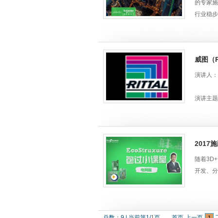
高能源使
的专家施
可在电助
行业稳步
上，卧龙
面升级的
好。
往的“电
面，只有
威图（
示的九大明
准网关、
演讲人：
无与伦比
性，提升
演讲主题
质量及电
和成本优化
个人简介
SeT 
字化技术
2017
行业销售
EcoS
随着3D+
气FE千里眼
开发、分
管理系统（
威图电子
一体化监
在这样的
服务层，施
2012
将数据化
师。
总数：
9
|
当前第
1
/
1
页
首页
上一页
基于物联