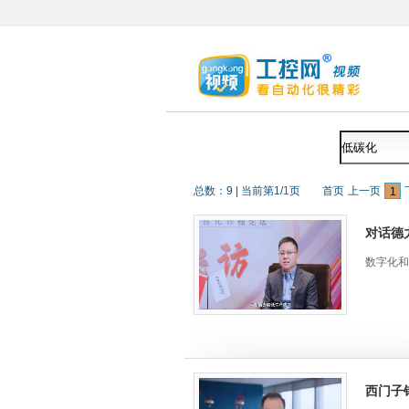
总数：
9
|
当前第
1
/
1
页
首页
上一页
1
对话德
数字化和
西门子