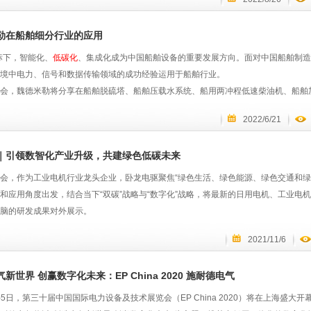
技术，掀起了数字化浪潮，也驱动了制造业的转型和升级；
战略，聚焦了硬科技发展，也坚定了中国制造高端化大势。
勒在船舶细分行业的应用
期，定位新制造，发起新动力——2022中国自动化+数字化产业年会强势回归线下
观经济和中观制造环境，发布全新的自动化市场白皮书、新制造行业市场报告，以及自
标下，智能化、
低碳化
、集成化成为中国船舶设备的重要发展方向。面对中国船舶制造
军企业负责人将再聚“领袖论坛”，共论新周期下企业发展大计和产业发展大势。
境中电力、信号和数据传输领域的成功经验运用于船舶行业。
会，魏德米勒将分享在船舶脱硫塔、船舶压载水系统、船用两冲程低速柴油机、船舶
舶制造业高质量发展。
2022/6/21
白玮-行业应用管理-船舶制造
多年丰富经验的工业联接专家，魏德米勒在电源，信号以及数据处理的工业环境中为
｜引领数智化产业升级，共建绿色低碳未来
魏德米勒扎根于这些行业和市场，对未来的技术挑战胸有成竹。
会，作为工业电机行业龙头企业，卧龙电驱聚焦“绿色生活、绿色能源、绿色交通和绿
和应用角度出发，结合当下“双碳”战略与“数字化”战略，将最新的日用电机、工业电
脑的研发成果对外展示。
2021/11/6
年，卧龙承接浙江省电机产业大脑建设任务，推出数字化iMotor全生命周期管理，iMotor智
台提供在线监测、远程诊断、能效管理、后市场业务运营管理等，为用户提供产品全生
新世界 创赢数字化未来：EP China 2020 施耐德电气
参与“碳中和”战役，推出IE5高效隔爆电机、永磁同步电机、变频一体机、驱控一体
日-5日，第三十届中国国际电力设备及技术展览会（EP China 2020）将在上海盛