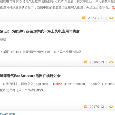
用效率，助力绿色工业和
低碳化
的城政水务管理、智能楼宇通风系统，并为电动交通
耐德电气将以“创造电气新世界 创赢数字化未来”为主题，携其中低压一体化的数字化
力自行车eBike，电动汽车、电动飞机、船舶电力推进系统等低碳交通领域助力绿色
推进可持续发展的背景下，当前中国的能源转型正在深入推进，并呈现出 数字化、
低
拥有为石化、煤化、矿山、油气、电力、冶金等领域提供驱动、发电、储能的整体解
中低压一体化的智能配电解决方案将围绕这三大趋势，带来智能配电领域的“全局掌控
2020/12/11
气新世界”。 九大明星产品全新演绎数字化、电气化和
低碳化
面对数字化、电气化和
电气化和数字化融合，才能实现
低碳化
；另一方面，
低碳化
需要将可持续发展理念融
Rittal）为能源行业保驾护航—海上风电应用与防腐
星产品，则全新演绎了这两大理念： 新一代预智中低压成套设备 PIX/MVnex/Blok SeT / 
无线连接、测温等多种功能的预制化搭载，打造出厂即自带数字化基因的新型智能中
杨帆
的数字化体验，结合多款数字化软件，全面优化配电资产从设计、建造到部署、营维
供配电系统的运维效率。 新一代Com PacT NSX 系列塑壳断路器：通过模块化
：威图（Rittal）为能源行业保驾护航—海上风电应用与防腐
气状态监测等数字化功能的快速扩展，以及对不同行业和使用场景个性化需求的满足
2020/3/13
，创造更安全、智能、高效、灵活且专业的价值和体验。 新一代绿色智能中压开关设备GM Air S
：
： 通过使用 干燥空气代替六氟化硫气体作为绝缘气体，帮助用户有效控制碳排放、提
解锁数据价值，迈出走向电网
低碳化
、打造真正绿色电力系统的关键一步。 除了9大明星产品
施耐德电气EcoStruxure电网在线研讨会
工程师
truxure Grid电网两大专业领域也带来了位于边缘控制层、应用、分析与服务层的领
 E时代的到来，即数字化(Digitized）、
低碳化
（Decarbonized）、分散化（Decent
运维专家（EcoStruxure™ Facility Expert）、PSO电力监控系统（EcoStruxure P
配和使用将进入一个能源新世界。
EcoStruxure Power Monitoring Expert）等，帮助客户高效采集，准
机械技术（上海）有限公司
控，同时增加对关键设备的主动预防监测和设备分析，以数字化全面保障电气资产健
趋势之下，电网领域企业如何实现更高运营效率，优化资产管理，加速数字化转型？
耐德千里眼资产顾问（EcoStruxure Asset Advisor），电力顾问（EcoStruxure 
2017/7/13
年武汉大学机械系毕业，2012-2014威图电子机械技术，工业工程部，2014-至今
为智慧和行动，从关键电力到分散站点，以数字化工具打破传统模式中建设投入（Cap
网的EcoStuxure电网能给您答案。施耐德电气开放的、具有交互性的EcoStruxu
下一页
尾页