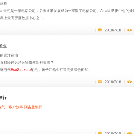
正确的工具，便可轻松完成从篮球场到冰球场，再到具有特殊烟雾效果的舞台表演的转
旅程
_1147-1440x588
fónica 最初是一家电话公司，后来逐渐发展成为一家数字电信公司。Alcalá 数据中心的
界上最高密度数据中心之一。
2018/7/18
Struxure
保障有效性与可靠性
析与服务资源顾问
船业
战
不断增长的客户需求，Telefónica 决定在西班牙马德里外建造一个新的数据中心。
的远洋运输
德电气的楼宇管理系统 (BMS) 通过全面控制和自动化所有 暖通空调 组件：风扇、
食材经过远洋运输依然新鲜美味？
C 体育场完全掌握其环境。
：通过整合世界各地的几个较小的数据中心，创建一个灵活、可扩展的系统，以增加容
德电气
EcoStruxure
配电，扬子江船业打造高效绿色船舶。
xure
让这一切成为可能。
BMS 可实时、精确地监控竞技场，并且按下一个按钮就可以实现自动更改。
2018/7/18
efónica’s Alcalá 数据中心为不同的内部和外部客户提供数据托管和储存
助于创造满足 NHL 或 NCAA 要求的最佳条件，并通过更智能地管理能量来降低能源成
calá 数据中心得更安全，更强大，才能满足数字时代的新需求，同时满足新的效率和可
银行
-copia-708x218
和船东需求的不断提升，打造高技术含量的绿色节能船舶是所有处于逆境的船企努力
电气：客户故事-阿吉曼银行
国内船企，扬子江船业正积极面对这些挑战。为德国汉堡南方、德国彼德道尔以及希腊高世
船项目，便是扬子江船业迈向高端船舶制造的重要实践。3800TEU集装箱船拥有万箱船
Struxure
保障有效性与可靠性
用船舶智能化技术，对造船技术和应用提出更高要求：
分析与服务：远程监控服务
2018/7/18