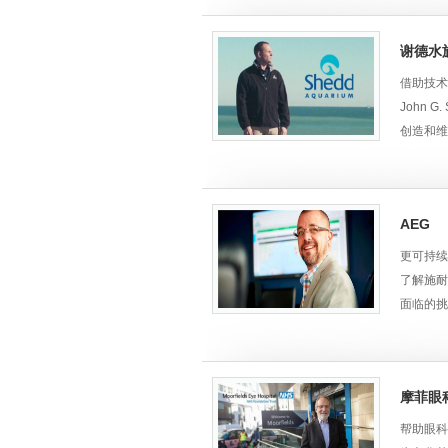
- 复杂
互联互通
电系统非
- 节能
谢德水
• Te
对于能耗
借助技术
- 智慧
John G
• 通过
修、保养
创造和维
- 用电
• 安装
- 谐波
基础设施
面临的挑
YZJ_Shi
AEG
• Sh
• 这些
虫。
更可持续
默认备选
解决方案
了解施耐
探索数据
施耐德电
• 20
面临的挑
默认备选
方面38
问题领域
• AE
面向云服
累的经验
默认备选
设备、变
Shedd_0
• AE
Galax
品和解决
摩菲眼
默认备选
型方面提
• 他们
面向数据中
帮助眼科
解决方案