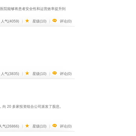
ds 眼科医院能够将患者安全性和运营效率提升到
析，实现智能控制货物100%安全。通过
的能耗；
人气(4059)
星级(10)
评论(0)
通过对船舱设备的精准控制，显著降低能耗成
用电安全可靠；
生命支持系统）到 暖通空调。
现数字化运营，节约人力；
下的设备进行评估，并查找过程缺陷以及需要维护和修
能够在 59 个设施中都获得最好的价格。
人气(3835)
星级(10)
评论(0)
电功率监控系统以及货舱变频系统提出了“功
允许 Moorfields 将其楼宇系统集成到一
东节省客观成本，将会对未来冷藏集装箱船
展目标，并部署技术来监测目标的进展情况。
提供关键的环境和电力信息，从而确保手术
清洁的可再生能源，并降低能源成本。
或音乐会中使用了多少水？”。
。为了减少等待时间，了解患者的位置和花了
借助施耐德电气在能效管理和自动化领域的
向 20 多家投资组合公司派发了股息。
著提升，不仅推动了企业自身迈向高端船舶
满足市场的创新需求。
资产。为了在竞争激烈的市场立于不败之地，该公
人气(26866)
星级(10)
评论(0)