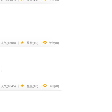
功率总容量达到16MW，超过了万箱船级别，配
功率进行监控，以确保功率控制在最佳状态，
提升其高容量数据中心的安全性和稳定性。
式，实时查看设备运行状态，节约设备维
和二氧化碳排放。
；
系统，能够控制和监控建筑物，同时管理警报和能源
常高。
人气(4508)
星级(10)
评论(0)
类、海洋哺乳动物、鸟类、蛇类、两栖动物和昆
并提供最严格的可靠性标准。
司。
及分电箱等设备均由施耐德电气提供；另一
实现该目标需要进行广泛的研究和分析，以确定
德电气能够凭借多年在全球各国海事领域积
800TEU集装箱船项目提供了包括配电
人气(4045)
星级(10)
评论(0)
，利用基于
EcoStruxure
平台互联互通的产
友好型的绿色船舶，向高端智能船舶制造转
G 的第二大项目。