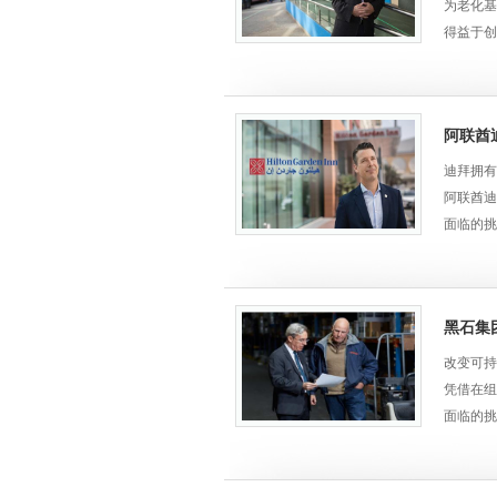
成果
为老化基
施耐德电
借助
Eco
AEG-007
• 与传统
得益于
- 货舱
应用、
• Te
一个新的
变频控制
边缘控制：B
• BMS
面临的挑
- EM
互联互通
解决方案
• 该医
本；
借助
Eco
阿联酋
- 电能
• 施耐
应用、
• 需要
- PM
迪拜拥有
- CI
阿联酋迪
• 通过对
• 我们
• 该医
面临的挑
复的地方
解决方案
客户效益
• 为五
• 我们
EcoStru
此次合作
• 变频
边缘控
率最佳控
• 应对
• 我们
个平台中
黑石集
产生深远
• 最后
中患者的
• 控制
改变可持
• 有了
互联互通
在船舶制
凭借在组
多长时间
专长，扬
• 保持
面临的挑
制造的步
• Bl
成果
司积极寻
• 改善