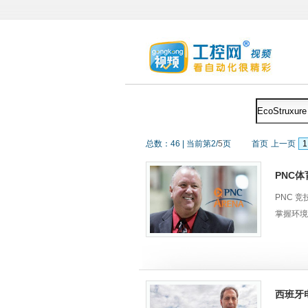
总数：
46
|
当前第
2
/
5
页
首页
上一页
1
PNC体
PNC 
掌握环境
面临的挑
• 北卡
西班牙