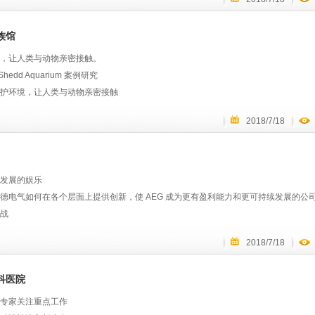
的配电系统：3800TEU集装箱船可以装载870FEU+130TEU的冷藏集装箱，发电机
的产品：低压配电箱、建筑照明、UPS
常复杂，全船的配电方案布置必须充分考虑全船所有货舱和甲板冷藏集装箱可能性；
环保：项目共配置52套功率监控系统，需实时对所有的冷藏配电系统以及配电电网的
族馆
lefónica 相信施耐德电气能提供广泛的解决方案和服务，帮助他们实现节能目标，并
控制和效率提升有极高要求；
，让人类与动物亲密接触。
运营：传统的船舱设备维护运营需要较高的时间成本和人力成本，需要数字化的管理方
. Shedd Aquarium 案例研究
与施耐德电气合作，安装低压配电箱、托盘和电池，Telefónica 有效降低了能源消耗
和服务成本，优化运营；
护环境，让人类与动物亲密接触
稳定性：船舶用电设备之多和航行时间之长，配电系统复杂，需要安全可靠的用电保障
 UPS 和 Andover Continuum 楼宇管理解决方案提供了一个基于分布式技术的
处理：项目累积变频器使用数量达到了61套，总功率达到了1415KW容量，电网谐波非
2018/7/18
。
战
pping-IC-1440x588
edd Aquarium （谢德水族馆）目前拥有来自世界各地的 1500 多个物种，包括鱼
解决方案使 Telefónica 能够实时监控每个设备组件的状态，从而能够及早发现故障
发展的娱乐
文档
德电气如何在各个层面上提供创新，使 AEG 成为更有盈利能力和更可持续发展的公
中心创新：云端和网络边缘
气与扬子江船业拥有深厚的合作渊源。一方面，扬子江船业众多项目中的低压配电板
13年，水族馆提出了一个雄心勃勃的目标，致力于到 2020 年将能源消耗削减一半。
战
文档
00TEU集装箱船项目中的几个主要的控制系统均为造船界首例，技术难度很大，施耐
。
G 需要知名度、战略和服务来购买便宜能源。
务提供商的解决方案
优势为扬子江船业提供更多前瞻性和定制化的技术和服务。此次合作中，施耐德电气为3
2018/7/18
文档
频自动控制系统及电能质量管理系统在内的船舶制造整体解决方案以及相关分析服务
10-900x500
G正在制定可持续娱乐场所的标准。
y 不间断电源（UPS）
方案实现了船舶的节能增效和数字化运营，为扬子江船业在结构性去产能、打造环境
科医院
文档
供了有力支持。
在制定切实的可持续发展目标、并且以更有效的方式来购买能源方面需要指导，这是 AE
心的StruxureWare节能增效管理软件
专家关注重点工作