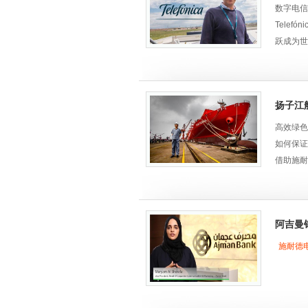
• 使用
数字电信
Raleigh
Tele
跃成为世
解决方案
凭借
Eco
应用、分
扬子江
面临的挑
• 面对
高效绿色
• 施耐
如何保证
助 PN
• 目标
借助施耐
EcoStru
• 运用
• Tel
• 这有
• Al
阿吉曼
挑战
MG_3331
随着市场
施耐德
单最多的
解决方案
藏集装箱
凭借
Eco
要求，应
应用、