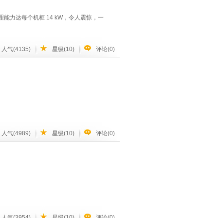
换。
处理能力达每个机柜 14 kW，令人震惊，一
人气(4135)
星级(10)
评论(0)
电机、进气口和出气口、加湿器和除湿器，来帮
量，并提高成本效益。
人气(4989)
星级(10)
评论(0)
本。
持续发展标准，并将对环境的影响降到最低。
的方向。作为中国最大的民营船厂和手持订
迈船舶管理建造的8艘3,800TEU冷
级别的冷藏箱数量，满足IRCC-SP入级
人气(3954)
星级(10)
评论(0)