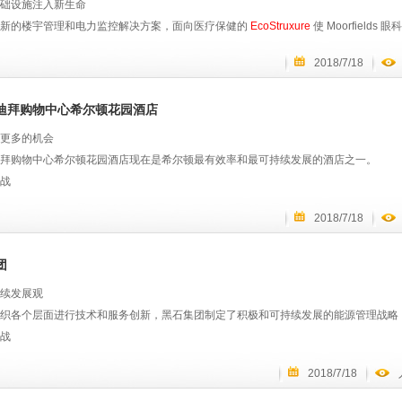
础设施注入新生命
气为扬子江船业3800TEU集装箱船项目提供的解决方案：
Struxure
实现高效率和可持续性
-1306x654
的 DCIM 和 Gold TierIV® 认证相比，Alcalá 数据中心的能源成本降低了 60％。
创新的楼宇管理和电力监控解决方案，面向医疗保健的
EcoStruxure
使 Moorfiel
风机、机舱泵及风机变频控制系统：运用货舱变频控制系统，通过传回的数据信息进行分
分析和服务：构建分析
lefónica 能够在运行模式下连接新服务器，无需停止重新配置或重新设计系统。
水平。
系统精确控制风机与泵的运行状态，节约能源并提高能效，年度累计节省30%～40%
MS, SmartStruxure
2018/7/18
 总计从 45,000 个元素中收集数据。
战
S能源管理系统：一方面通过监测能源消耗识别运行过程中可以节能的契机，另一方面
的产品：SVFT 驱动器，交钥匙太阳能解决方案（256kW 太阳能电池板）
院已有一个多世纪的历史，老化的基础设施需要更新。
Struxure
实现可持续性和高效性
迪拜购物中心希尔顿花园酒店
质量管理解决方案：MV/LV电力系统、变频控制系统以及抑制电力谐波等解决方案保障
德电气楼宇管理系统 (BMS) 允许谢德水族馆管理建筑物内的所有事务，从照明（通过
分析和服务：
EcoStruxure
™ 资源顾问（以前称为资源顾问）
将几个较旧但有价值的建筑系统集成到一个中央平台中。
gs：通过PMgs整合所有设备能源数据并传输到岸上，实时监控所有设备运行状态，实
更多的机会
S平台：为客户提供7天24小时及时高效的服务。
拜购物中心希尔顿花园酒店现在是希尔顿最有效率和最可持续发展的酒店之一。
 BMS 进行详细映射，Building Analytics（楼宇分析）对所有在 BMS 控制
的合作始于战略性天然气和电力采购服务。我们强大的市场情报和商品专业知识使 AEG 
院享誉全球，无法承受业务中断的影响。
战
，然后根据节能值确定优先级。
星级酒店已达到饱和的地区提供价格合理的四星级选择，同时克服本地区固有的挑战
还管理绿色电力的采购，并在现场实施分布式能源。
2018/7/18
xure
用于医疗保健能保证高效率和患者安全
还开创了电气系统的两个“造船界首例”——“货舱变频系统以及控制理念”以及冷藏配
器 (VFDs) 用于水、暖通空调以及生命支持系统以控制负载。
制：
EcoStruxure
楼宇运营管理（以前称为 SmartStruxure），该医院的楼宇管理系统，
制”，非常直观地为船舶运营节省燃油，减少二氧化碳和硫化物对环境的污染，为船
不断上涨的能源价格 - 包括波动的石油市场 - 和补贴转移
帮助 AEG 提高整体效率，减少总资源消耗。我们一起合作制定 2020 年的可持续发
，从而降低运营成本，减少系统的维护工时。
EcoStruxure
电力管理专家为医务人员
团
的影响。
，在海洋水族馆屋顶安装了 265KW 太阳能电池板交钥匙太阳能解决方案，可以产生
安全。
成本，同时不影响客人的舒适度和满意度
续发展观
必要的工具，AEG便可对种种问题做出回应，诸如“竞技场使用多少电？”，以及“在比赛
的产品：实时定位系统 (RTLS) 解决方案可以更好地了解患者在整个医院的行程
造市场遭遇经济寒冬时，扬子江船业与施耐德电气的合作无疑是行业中的一股暖流。
织各个层面进行技术和服务创新，黑石集团制定了积极和可持续发展的能源管理战略，
对于改善患者体验来说是至关重要的。
子江船业交付的船舶从节能增效、用电安全可靠性、提升数字化运营管理等方面有显
运营精益高效，同时确保设施符合可持续发展标准
战
伐，更是引领了行业向低碳环保的绿色现代化船舶制造转型，吸引更多的优质客户，
ackstone （黑石）是世界上最大的私募股权公司之一，管理着超过 3650 亿美元的
2018/7/18
求节省开支的机会，并做出果断且回报效益高的投资。
医院手术室的电力监控。