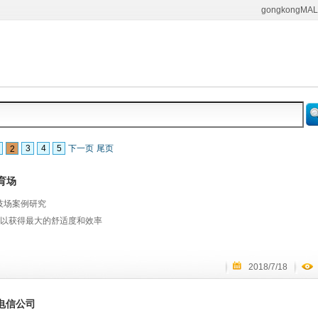
gongkongMAL
3
4
5
下一页
尾页
2
育场
竞技场案例研究
以获得最大的舒适度和效率
2018/7/18
战
罗来纳州罗利的 PNC 体育场经常举办各种各样的活动，从重大音乐巡演到冰上家庭表
电信公司