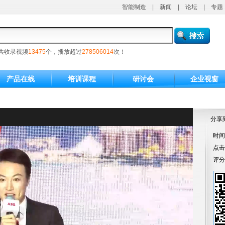
智能制造
|
新闻
|
论坛
|
专题
共收录视频
13475
个，播放超过
278506014
次！
产品在线
培训课程
研讨会
企业视窗
分享
时间：
点
评分