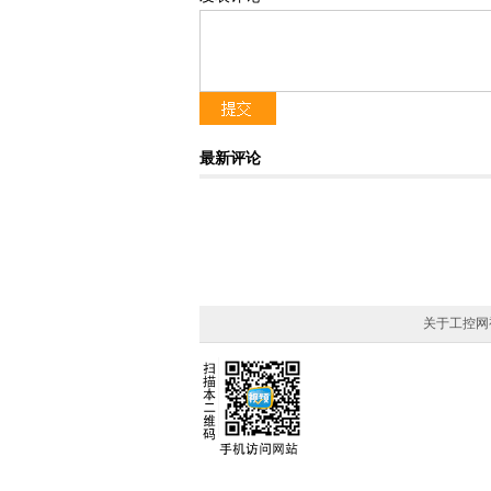
论坛主题
新型能源体系的机会和挑战
最新评论
论坛关键词
赋能行业，聚焦可持续发展
关于工控网
论坛话题
· 2024 ABB电气创新周正式开幕
· ABB电气中国总裁赵永占发表欢迎致辞