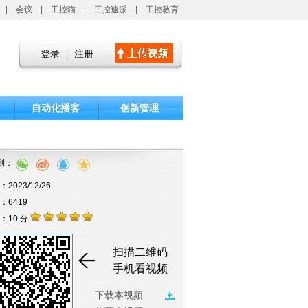
|
会议
|
工控猫
|
工控速派
|
工控教育
登录
注册
|
自动化播客
创新管理
到：
2023/12/26
击：6419
：10 分
扫描二维码
手机看视频
下载本视频