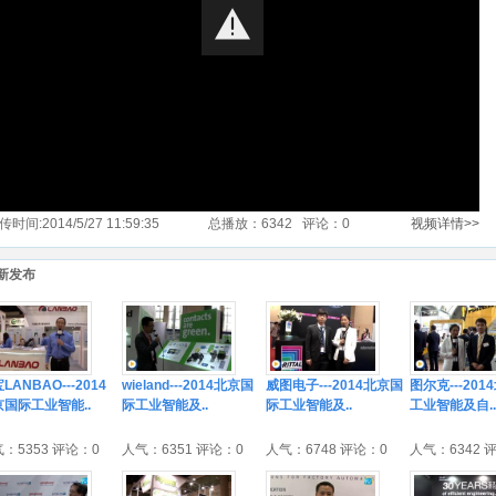
传时间:2014/5/27 11:59:35
总播放：6342 评论：0
视频详情>>
新发布
LANBAO---2014
wieland---2014北京国
威图电子---2014北京国
图尔克---20
京国际工业智能..
际工业智能及..
际工业智能及..
工业智能及自..
：5353 评论：0
人气：6351 评论：0
人气：6748 评论：0
人气：6342 