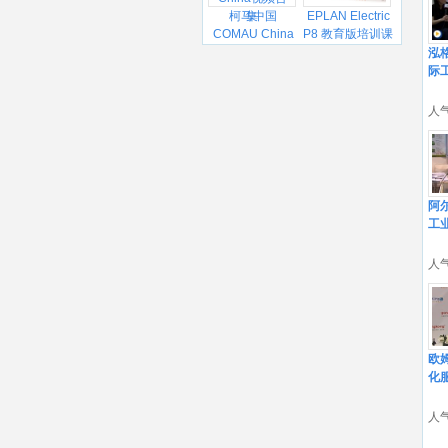
柯马中国
EPLAN Electric
COMAU China
P8 教育版培训课
视频合集
程
泓格
际工
人气
阿尔
工业
人气
欧
化服
人气