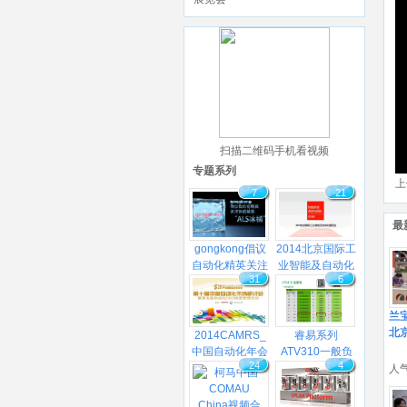
扫描二维码手机看视频
专题系列
上
7
21
最
gongkong倡议
2014北京国际工
自动化精英关注
业智能及自动化
31
6
公益挑战ALS冰
展览会
桶
兰宝
北
2014CAMRS_
睿易系列
中国自动化年会
ATV310一般负
24
4
载应用变频器视
人气
频教程