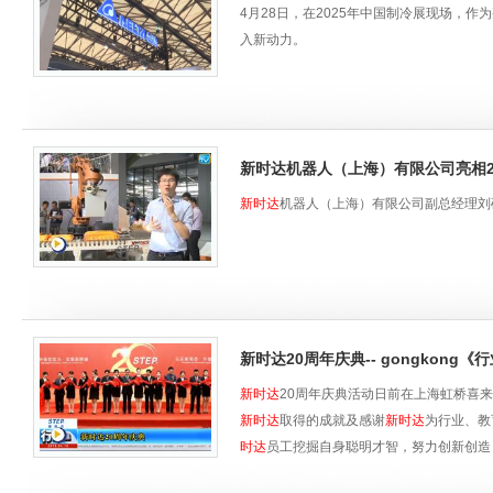
把握时代发展新机遇
4月28日，在2025年中国制冷展现场，
发布会开场，OPT总裁罗前宣布，从200
入新动力。
来，基于历史产品与技术的积累，将这些工
02
全栈技术产品发布
解锁智造新势能
从纳米级的光学成像技术，到全球最小体积的
新时达机器人（上海）有限公司亮相2
合公司20年发展历程，系统回顾了OPT的
新时达
机器人（上海）有限公司副总经理刘
智能传感、运动控制、AI及具身智能的全栈
视觉新革命，让应用变得简单智能
OPT研发高级总监曹玲从工业AI、视觉软
单、更智能的方向发展。
针对工业AI应用面临的周期长、通用性差
测；在复杂应用场景中，借助智能样本生成
新时达20周年庆典-- gongkong《
依托AI革新，全新发布的SmartWorks
新时达
20周年庆典活动日前在上海虹桥喜
AI与千问，支持AI对话、AI编程及AI多
新时达
取得的成就及感谢
新时达
为行业、教
软件支持AI对话、编程及多语言翻译
时达
员工挖掘自身聪明才智，努力创新创造
作为AI边缘计算的超级触角，OPT智能
领域，OPT全系产品内置深度学习通用模型