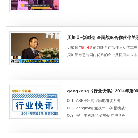
RGB相机、结构光相机、TOF深度相机以
03
多合一实战案例
赋能行业应用快、省、准
OPT项目部副总经理董瑞系统介绍了公司
贝加莱~新时达 全面战略合作伙伴关系--
广泛应用在3C、锂电、半导体等行业。董
贝加莱与
新时达
的战略合作伙伴启动仪式在此
35%的成本优化）三大优势，助力项目提
贝加莱愿意与国内优秀的企业共同面向未来
04
行业大咖论道
工业自动化与具身智能的分化与融合
本次发布会特别设置了圆桌论坛环节，拥有
控事业部总经理丁信忠、江苏杰士德精密工
gongkong《行业快讯》2014年第09
共聚一堂，围绕"工业自动化与智能机器人
001 ABB推出海底输电电缆系统
略下的协同创新路径。
002 gongkong 迎战“ALS冰桶挑战”
05
003 安川电机新品发布会 在沪举办
直击智造现场
004 中关村工控网先进制造产业技术联盟
1600㎡沉浸式体验探见未来
005 “西门子杯”工业自动化挑战赛圆满落幕
伴随华东视觉产业园的正式启用，与会嘉宾会
006 贝加莱~
新时达
全面战略合作伙伴关