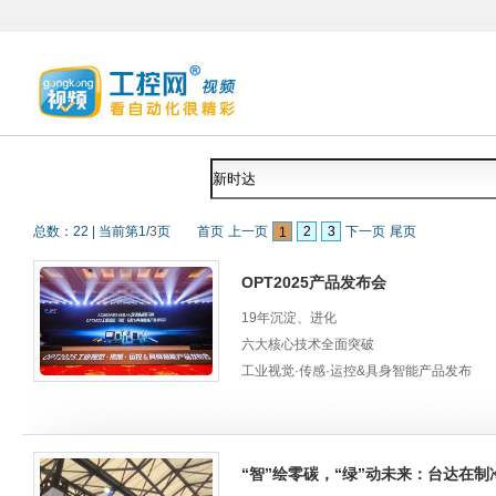
总数：
22
|
当前第
1
/
3
页
首页
上一页
2
3
下一页
尾页
1
OPT2025产品发布会
19年沉淀、进化
六大核心技术全面突破
工业视觉·传感·运控&具身智能产品发布
6.18 苏州OPT视觉产业园，邀您一起见证
6月18日，OPT华东视觉产业园正式启用
01
“智”绘零碳，“绿”动未来：台达在
双轨道战略布局