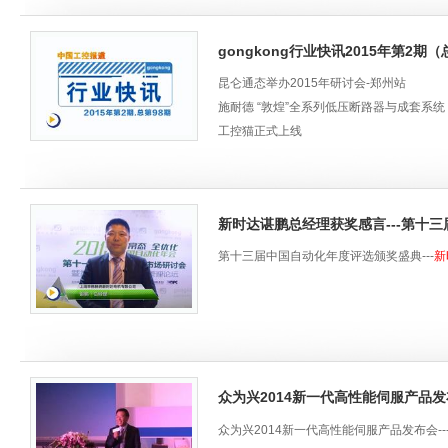
精度为0.026mm。
多维度视觉检测，覆盖工业应用全场景
gongkong行业快讯2015年第2期（
在《多维度视觉检测》的主题演讲中，技术总监
昆仑通态举办2015年研讨会-郑州站
深耕工业相机领域17载，OPT始终聚焦
施耐德 “敦煌”全系列低压断路器与成套系统
全新发布的CoaXPress相机，全系采
工控猫正式上线
降等问题。
罗克韦尔自动化全球路演2015在苏州举办
在2.5D表面缺陷检测领域，OPT发布了
ABB新型Azipod?电力推进系统
分区独立可控照明，适配复杂的漫反射材质
拥抱研华的“热闹” 未曾离开智能
势，实现检测模式协同互补，可快速适配从
新时达谌鹏总经理获奖感言---第十
新时达
20周年庆典
在3D测量和检测领域，OPT构建了业内
gongkong 升级“互联网+ ”服务平台
大视野覆盖、附带彩色+深度对齐的散斑结构
第十三届中国自动化年度评选颁奖盛典---
新
全球首架环球飞行太阳能飞机造访中国
器，部署成本降低40%以上；散斑结构光3D
皮尔磁亚洲首个智能工厂落成
高速·高精·稳定的微米级传感器
ISPCS 2015报名活动启动
在智能制造检测系统中，除了机器视觉技术
和软件算法应用维度，详细解读了OPT能
OPT传感器包括测量类、光电类、安全类和
众为兴2014新一代高性能伺服产品发
采用FPGA边缘计算，最高响应频率可达88K
具身智能产品
众为兴2014新一代高性能伺服产品发布会---e
本次发布会，OPT不仅正式提出"工业自动